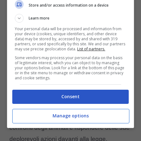
ora il cane è stato portato in salvo e le sue
Store and/or access information on a device
condizioni di salute malgrado la terribile
Learn more
esperienza sembrano essere buone. Il
cane
Your personal data will be processed and information from
your device (cookies, unique identifiers, and other device
è ora al sicuro con la Houston SPCA
dove
data) may be stored by, accessed by and shared with 319
partners, or used specifically by this site. We and our partners
may use precise geolocation data.
List of partners.
il personale veterinario si sta occupando di
Some vendors may process your personal data on the basis
lui.
of legitimate interest, which you can object to by managing
your options below. Look for a link at the bottom of this page
or in the site menu to manage or withdraw consent in privacy
and cookie settings.
Secondo quanto riferito dagli agenti
la
crudeltà dell’uomo non sarà ignorata
e
Consent
nelle prossime settimane dovrà
affrontare il
Manage options
processo con l’accusa di crudeltà
nei
confronti degli animali e rispondere delle sue
deplorevoli azioni davanti alla legge.