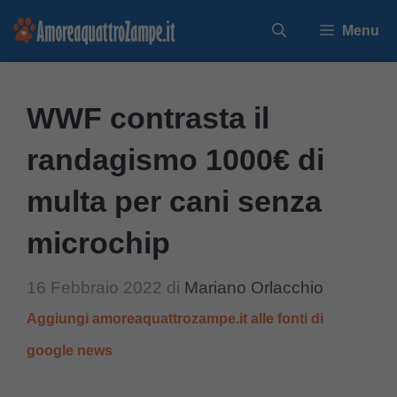
Vai
Menu
al
contenuto
WWF contrasta il
randagismo 1000€ di
multa per cani senza
microchip
16 Febbraio 2022
di
Mariano Orlacchio
Aggiungi amoreaquattrozampe.it alle fonti di
google news