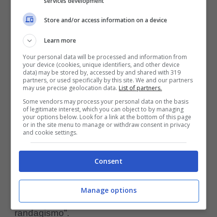
services development
Le guardie del
Store and/or access information on a device
WWF hanno ricordato che il
loro primo obbiettivo è quello di far
Learn more
rispettare le leggi sia nazionali che
Your personal data will be processed and information from
your device (cookies, unique identifiers, and other device
data) may be stored by, accessed by and shared with 319
regionali, responsabilizzando i cittadini e
partners, or used specifically by this site. We and our partners
may use precise geolocation data.
List of partners.
scoraggiando gli abbandoni, mentre il
Some vendors may process your personal data on the basis
loro secondo obbiettivo
sarebbe quello di
of legitimate interest, which you can object to by managing
your options below. Look for a link at the bottom of this page
or in the site menu to manage or withdraw consent in privacy
“incentivare il senso di educazione civica al
and cookie settings.
rispetto degli animali: l’aumentata sensibilità
nei confronti del benessere animale e dei
Consent
diritti degli animali sta cambiando sempre di
Manage options
più l’approccio nella gestione del problema
randagismo”.