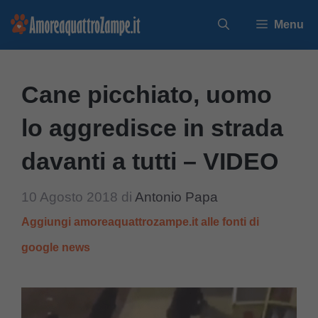
Vai
Menu
al
contenuto
Cane picchiato, uomo
lo aggredisce in strada
davanti a tutti – VIDEO
10 Agosto 2018
di
Antonio Papa
Aggiungi amoreaquattrozampe.it alle fonti di
google news