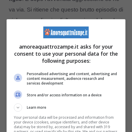
va via. Si ritiene che questo brutto episodio di
violenza sugli animali, l’ennesimo del quale
si ha notizia purtroppo, sia avvenuto perché
forse il cane potrebbe aver spaventato il
amoreaquattrozampe.it asks for your
bambino. Purtroppo però si apprende anche
consent to use your personal data for the
following purposes:
che, a seguito di questo pestaggio, il cane
picchiato con tutta probabilità perderà l’uso
Personalised advertising and content, advertising and
content measurement, audience research and
services development
della vista.
Store and/or access information on a device
E non finisce qui. Un altro spiacevole,
Learn more
bruttissimo episodio che ha visto come
Your personal data will be processed and information from
your device (cookies, unique identifiers, and other device
vittima un cane indifeso è avvenuto più a
data) may be stored by, accessed by and shared with 319
partners, or used specifically by this site. We and our partners