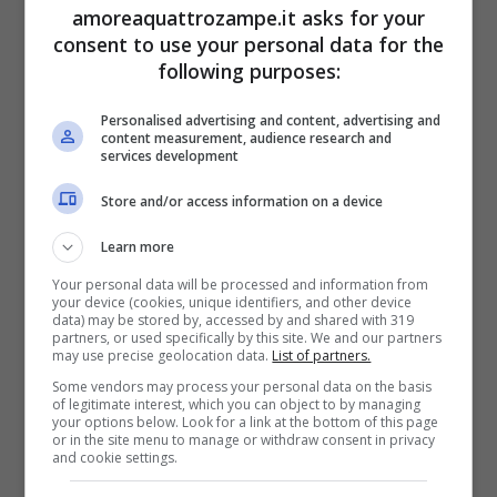
andare fino in fondo al caso.
amoreaquattrozampe.it asks for your
consent to use your personal data for the
following purposes:
Tuttavia, il giovane brasiliano è stato
rilasciato dopo qualche ora dall’arresto e si è
Personalised advertising and content, advertising and
content measurement, audience research and
services development
reso irreperibili. Secondo le indiscrezioni, il
killer potrebbe essere fuggito dall’abitazione
Store and/or access information on a device
dove viveva con la madre e la sua fidanzata.
Learn more
Il video dell’accaduto è stato condiviso dalla
Your personal data will be processed and information from
your device (cookies, unique identifiers, and other device
testata locale Hoy
e ha raccolto migliaia di
data) may be stored by, accessed by and shared with 319
partners, or used specifically by this site. We and our partners
may use precise geolocation data.
List of partners.
condivisioni e parole di condanna,
Some vendors may process your personal data on the basis
sollevando, come sempre in questi casi,
of legitimate interest, which you can object to by managing
your options below. Look for a link at the bottom of this page
l’indignazione sui social.
or in the site menu to manage or withdraw consent in privacy
and cookie settings.