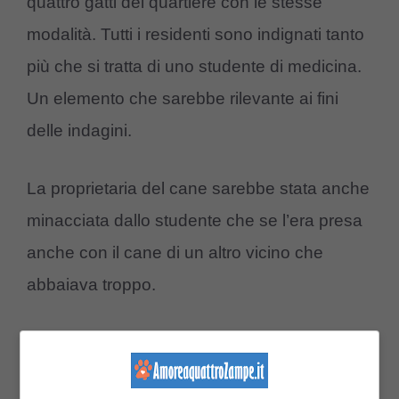
quattro gatti del quartiere con le stesse
modalità. Tutti i residenti sono indignati tanto
più che si tratta di uno studente di medicina.
Un elemento che sarebbe rilevante ai fini
delle indagini.
La proprietaria del cane sarebbe stata anche
minacciata dallo studente che se l’era presa
anche con il cane di un altro vicino che
abbaiava troppo.
Unanime la condanna da parte delle autorità
comunali che hanno assicurato di voler