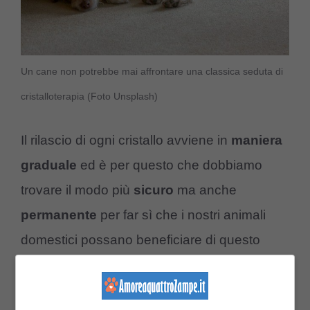
Un cane non potrebbe mai affrontare una classica seduta di
cristalloterapia (Foto Unsplash)
Il rilascio di ogni cristallo avviene in
maniera
graduale
ed è per questo che dobbiamo
trovare il modo più
sicuro
ma anche
permanente
per far sì che i nostri animali
domestici possano beneficiare di questo
nuovo canale energetico.
Generalmente le pietre vengono disposte sul