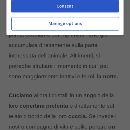
accorgimenti. Altri suggeriscono invece che
Consent
l’energia può passare direttamente dalle
Manage options
nostre mani.
Se maneggiamo il minerale
prima, possiamo poi imprimere l’energia
accumulata direttamente sulla parte
interessata dell’animale. Altrimenti, si
potrebbe sfruttare il momento in cui i pet
sono maggiormente inattivi e fermi,
la notte.
Cuciamo
allora i cristalli in un angolo della
loro
copertina preferita
o direttamente sul
telaio o bordo della loro
cuccia.
Se invece il
nostro compagno di vita è solito portare
un