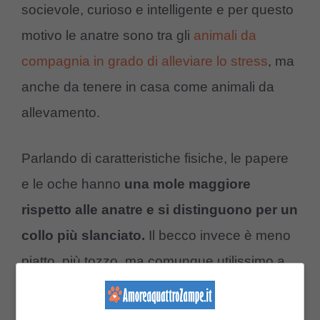
socievole, curioso e intelligente e per questo
motivo le anatre sono tra gli
animali da
compagnia in grado di alleviare lo stress
, ma
anche da tenere in casa come animali da
allevamento.
Parlando di caratteristiche fisiche, le papere
e le oche hanno
una mole maggiore
rispetto alle anatre e si distinguono per un
collo più slanciato.
Il becco invece è meno
piatto, più tozzo, ma comunque utilissimo a
strappare le erbe e gli altri vegetali di cui
vanno ghiotte (essendo principalmente