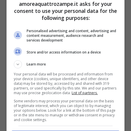
amoreaquattrozampe.it asks for your
animali erbivori
).
consent to use your personal data for the
following purposes:
A differenza dell’anatra, la papera
non
Personalised advertising and content, advertising and
content measurement, audience research and
presenta dimorfismo sessuale
ed è
services development
monogama
ma al pari dell’altra è socievole
Store and/or access information on a device
con gli altri animali. A conferma del suo
Learn more
carattere affabile vi è la testimonianza di una
Your personal data will be processed and information from
storia di
amicizia tra cane e papera
, ad
your device (cookies, unique identifiers, and other device
data) may be stored by, accessed by and shared with 319
partners, or used specifically by this site. We and our partners
esempio simpatico ed emblematico del
may use precise geolocation data.
List of partners.
carattere del volatile.
Some vendors may process your personal data on the basis
of legitimate interest, which you can object to by managing
your options below. Look for a link at the bottom of this page
or in the site menu to manage or withdraw consent in privacy
Anatra e papera si allevano
and cookie settings.
allo stesso modo?