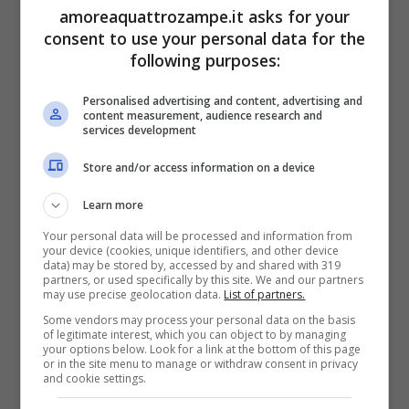
amoreaquattrozampe.it asks for your
acquistati, ed hanno un prezzo medio
consent to use your personal data for the
following purposes:
contenuto, proprio come il porcellino d’India.
Personalised advertising and content, advertising and
content measurement, audience research and
Insomma, è piuttosto improbabile che il
services development
proprietario del roditore possa un giorno
Store and/or access information on a device
essere costretto a dimostrare la legittimità del
Learn more
proprio titolo. Ma potrebbe capitare; ad
Your personal data will be processed and information from
your device (cookies, unique identifiers, and other device
esempio, laddove smarritosi, l’animale venga
data) may be stored by, accessed by and shared with 319
partners, or used specifically by this site. We and our partners
preso da un terzo, che ne reclami la
may use precise geolocation data.
List of partners.
proprietà.
Some vendors may process your personal data on the basis
of legitimate interest, which you can object to by managing
your options below. Look for a link at the bottom of this page
or in the site menu to manage or withdraw consent in privacy
Come fare, dunque, a dimostrare che la
and cookie settings.