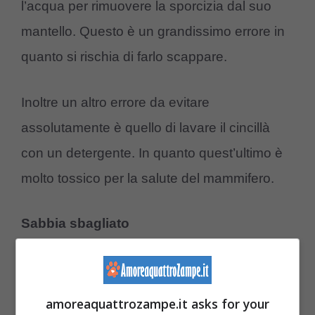
l’acqua per rimuovere la sporcizia dal suo
mantello. Questo è un grandissimo errore in
quanto si rischia di farlo scappare.
Inoltre un altro errore da evitare
assolutamente è quello di lavare il cincillà
con un detergente. In quanto quest’ultimo è
molto tossico per la salute del mammifero.
Sabbia sbagliato
Per pulirsi il pelo e il mantello i piccoli
cincillà
hanno bisogno della sabbia. Uno degli errore
amoreaquattrozampe.it asks for your