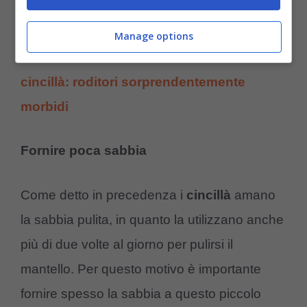
problemi respiratori e irritazioni.
Manage options
Potrebbe interessarti anche:
Curiosità sui
cincillà: roditori sorprendentemente
morbidi
Fornire poca sabbia
Come detto in precedenza i
cincillà
amano
la sabbia pulita, in quanto la utilizzano anche
più di due volte al giorno per pulirsi il
mantello. Per questo motivo è importante
fornire spesso la sabbia a questo piccolo