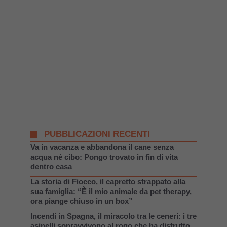
PUBBLICAZIONI RECENTI
Va in vacanza e abbandona il cane senza
acqua né cibo: Pongo trovato in fin di vita
dentro casa
La storia di Fiocco, il capretto strappato alla
sua famiglia: “È il mio animale da pet therapy,
ora piange chiuso in un box”
Incendi in Spagna, il miracolo tra le ceneri: i tre
asinelli sopravvivono al rogo che ha distrutto