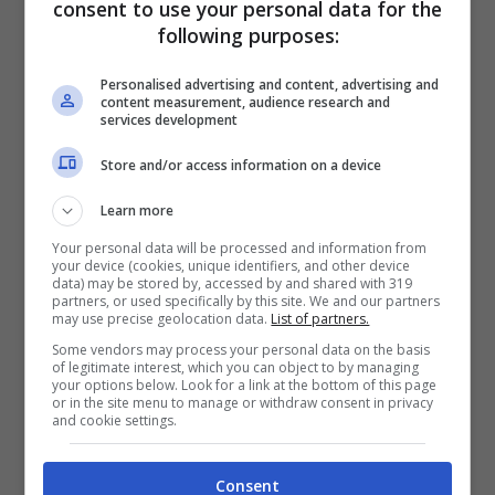
che spesso viene fatto quando si adotta un
consent to use your personal data for the
following purposes:
cincillà
è proprio quello di offrire al piccolo
mammifero la sabbia del gatto o del
Personalised advertising and content, advertising and
content measurement, audience research and
services development
canarino
. Ciò è davvero sbagliato, in quanto
siccome il
cincillà
ama rotolarsi dentro, è
Store and/or access information on a device
necessario che la sabbia sia specificamente
Learn more
per i roditori.
Your personal data will be processed and information from
your device (cookies, unique identifiers, and other device
data) may be stored by, accessed by and shared with 319
partners, or used specifically by this site. We and our partners
Inoltre è necessario evitare assolutamente di
may use precise geolocation data.
List of partners.
Some vendors may process your personal data on the basis
pulire il cincillà
con il talco. In quanto
of legitimate interest, which you can object to by managing
your options below. Look for a link at the bottom of this page
essendo un animale molto pulito, il piccolo
or in the site menu to manage or withdraw consent in privacy
and cookie settings.
mammifero lecca il pelo per ore durante la
giornata e il talco potrebbe causargli
Consent