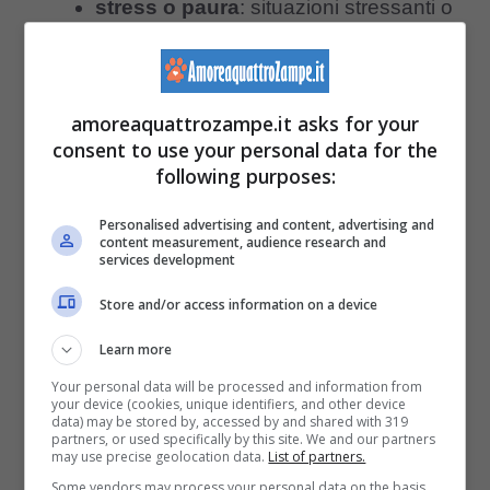
stress o paura
: situazioni stressanti o
spaventose possono portare il
pappagallo a chiuderlo, come
amoreaquattrozampe.it asks for your
meccanismo di difesa o come
consent to use your personal data for the
espressione del suo stato emotivo.
following purposes:
Personalised advertising and content, advertising and
Sintomi
content measurement, audience research and
services development
Il pappagallo oltre all’occhio chiuso, molto
Store and/or access information on a device
probabilmente
potrebbe mostrare anche
Learn more
altri segnali
che possono fornire indicazioni
Your personal data will be processed and information from
your device (cookies, unique identifiers, and other device
sul suo stato di salute.
data) may be stored by, accessed by and shared with 319
partners, or used specifically by this site. We and our partners
may use precise geolocation data.
List of partners.
I sintomi associati possono essere:
Some vendors may process your personal data on the basis