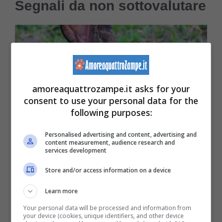
Segnali da non sottovalutare
amoreaquattrozampe.it asks for your
consent to use your personal data for the
following purposes:
Personalised advertising and content, advertising and
content measurement, audience research and
services development
Rogna auricolare del coniglio: rimedi (Foto Pixabay)
Store and/or access information on a device
Learn more
Ma come possiamo fare ad accorgerci che il
Your personal data will be processed and information from
coniglio è stato infettato? Perché lui stesso ci
your device (cookies, unique identifiers, and other device