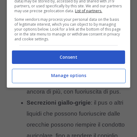
data) may be stored by, accessed by and shared with 319
invierà dei segnali molto importanti e da non
partners, or used specifically by this site. We and our partners
may use precise geolocation data.
List of partners.
sottovalutare.
Some vendors may process your personal data on the basis
of legitimate interest, which you can object to by managing
your options below. Look for a link at the bottom of this page
or in the site menu to manage or withdraw consent in privacy
Si gratta
: le croste provocano prurito
and cookie settings.
quindi il coniglio tenderà a toccarle
Consent
spesso con le zampa, per alleviare il
fastidio. Di conseguenza la pelle
Manage options
potrebbe infiammarsi e infettarsi
ancora di più, con fuoriuscita di pus.
Secrezioni giallo-grigie
: il pus o altri
liquidi che possono fuoriuscire dalle
orecchie possono riempire il condotto
auricolare, fino a rendere il coniglio