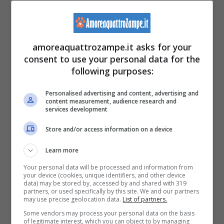
alla regina, ai lavoratori e alle vespe maschi.(Foto Pixabay)
Il dolore causato da una puntura di
amoreaquattrozampe.it asks for your
vespa di solito scompare, di solito
consent to use your personal data for the
following purposes:
24 ore dopo che si verifica.
Tuttavia,
per le persone allergiche, il risultato
Personalised advertising and content, advertising and
content measurement, audience research and
services development
può essere uno shock anafilattico.
Le vespe sono molto diverse dalle
Store and/or access information on a device
api
.
Sebbene entrambi costruiscano
Learn more
nidi che fungano da casa,
le api li
Your personal data will be processed and information from
your device (cookies, unique identifiers, and other device
costruiscono con la cera, i
famosi
data) may be stored by, accessed by and shared with 319
partners, or used specifically by this site. We and our partners
may use precise geolocation data.
List of partners.
favi,
mentre le vespe li costruiscono
Some vendors may process your personal data on the basis
con un materiale simile alla carta o
of legitimate interest, which you can object to by managing