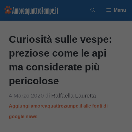
Vai
Menu
al
contenuto
Curiosità sulle vespe:
preziose come le api
ma considerate più
pericolose
4 Marzo 2020
di
Raffaella Lauretta
Aggiungi amoreaquattrozampe.it alle fonti di
google news