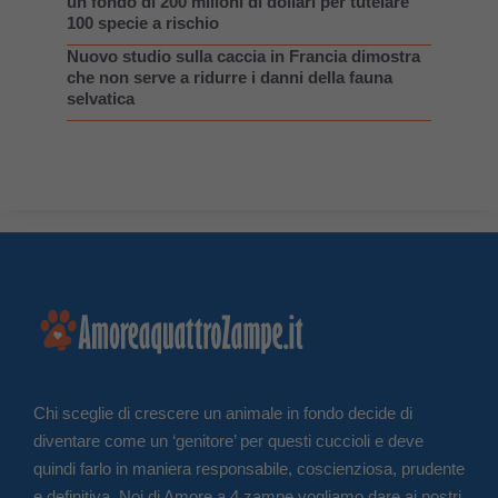
un fondo di 200 milioni di dollari per tutelare
100 specie a rischio
Nuovo studio sulla caccia in Francia dimostra
che non serve a ridurre i danni della fauna
selvatica
Chi sceglie di crescere un animale in fondo decide di
diventare come un ‘genitore’ per questi cuccioli e deve
quindi farlo in maniera responsabile, coscienziosa, prudente
e definitiva. Noi di Amore a 4 zampe vogliamo dare ai nostri