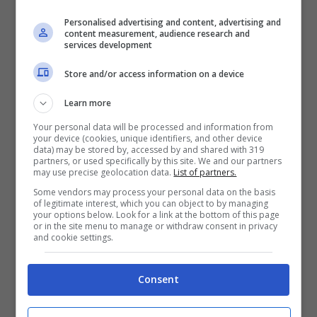
Quando il cane è sereno, la sua
postura
è
Personalised advertising and content, advertising and
rilassata
.
content measurement, audience research and
services development
La coda risulta posizionata verso il basso,
Store and/or access information on a device
così come le orecchie. Il respiro è disteso e
Learn more
l’espressione del peloso è tranquilla.
Your personal data will be processed and information from
your device (cookies, unique identifiers, and other device
data) may be stored by, accessed by and shared with 319
partners, or used specifically by this site. We and our partners
Potrebbe interessarti anche:
Cane
may use precise geolocation data.
List of partners.
Some vendors may process your personal data on the basis
aggressivo con altri cani e con estranei:
of legitimate interest, which you can object to by managing
your options below. Look for a link at the bottom of this page
cause e rimedi
or in the site menu to manage or withdraw consent in privacy
and cookie settings.
Quando, invece, il cane mostra i denti come
Consent
segnale
di
minaccia
, il suo linguaggio del