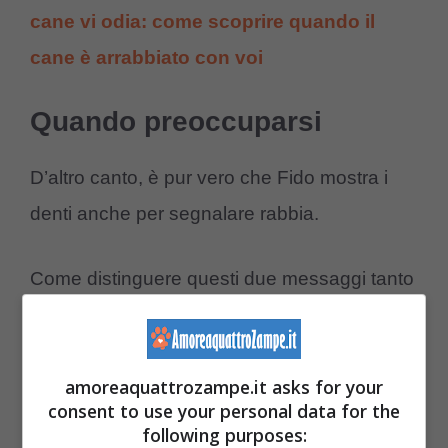
cane vi odia: come scoprire quando il
cane è arrabbiato con voi
Quando preoccuparsi
D’altro canto, è pur vero che Fido mostra i
denti anche per segnalare rabbia.
Come distinguere questi due messaggi tanto
diversi? Occorre considerare
complessivamente il linguaggio del corpo
amoreaquattrozampe.it asks for your
dell’animale.
consent to use your personal data for the
following purposes: