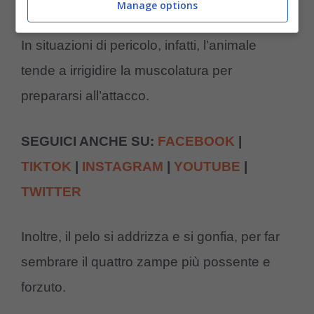
corpo appare ben diverso.
Manage options
In situazioni di pericolo, infatti, l’animale
tende a irrigidire la muscolatura per
prepararsi all’attacco.
SEGUICI ANCHE SU:
FACEBOOK
|
TIKTOK
|
INSTAGRAM
|
YOUTUBE
|
TWITTER
Inoltre, il pelo si addrizza e si gonfia, per far
sembrare il quattro zampe più possente e
forzuto.