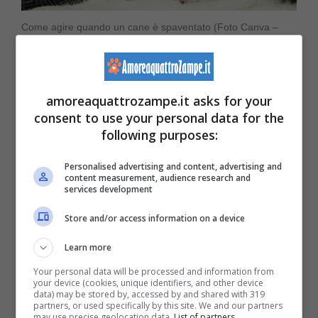
Come agire quando un cane è spaventato (Foto Canva –
amoreaquattrozampe.it)
Quando il cane è
spaventato
, accarezzarlo
amoreaquattrozampe.it asks for your
consent to use your personal data for the
non è dunque la soluzione migliore per
following purposes:
affrontare il problema. Rumori forti dovuti
Personalised advertising and content, advertising and
soprattutto a temporali o fuochi d’artificio, ed
content measurement, audience research and
services development
esperienze traumatiche possono scatenare
Store and/or access information on a device
stati di ansia nei cani. I pet mate tendono in
Learn more
queste occasioni ad accarezzare il quattro
Your personal data will be processed and information from
zampe per calmarlo, convinti che questa
your device (cookies, unique identifiers, and other device
data) may be stored by, accessed by and shared with 319
azione lo aiuterà a superare la paura.
partners, or used specifically by this site. We and our partners
may use precise geolocation data.
List of partners.