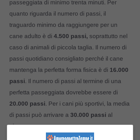
passeggiata di minimo trenta minuti. Per
quanto riguarda il numero di passi, il
traguardo minimo da raggiungere per un
cane adulto è di
4.500 passi,
soprattutto nel
caso di animali di piccola taglia. Il numero di
passi quotidiano consigliato perché il cane
mantenga la perfetta forma fisica è di
16.000
passi
. Il numero di passi al termine di una
perfetta passeggiata dovrebbe essere di
20.000 passi
. Per i cani più sportivi, la media
di passi può arrivare a
30.000 passi
al
giorno.