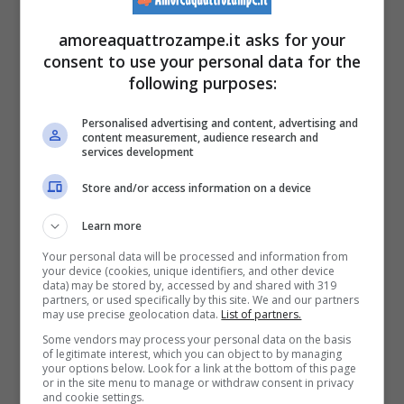
Se vuoi saperne di più, leggi un nostro
amoreaquattrozampe.it asks for your
approfondimento sul tema >>>
Regalini
consent to use your personal data for the
following purposes:
innevati per calde giornate sul divano:
l’amore per l’inverno del cagnolino Miso
Personalised advertising and content, advertising and
content measurement, audience research and
(VIDEO)
services development
Store and/or access information on a device
I cani, come la maggior parte degli animali,
Learn more
hanno
bisogno di camminare
ogni giorno e
Your personal data will be processed and information from
di trascorrere diverse ore all’aperto. A
your device (cookies, unique identifiers, and other device
data) may be stored by, accessed by and shared with 319
partners, or used specifically by this site. We and our partners
differenza degli esseri umani, i cani soffrono
may use precise geolocation data.
List of partners.
nello stare per molto tempo in un luogo
Some vendors may process your personal data on the basis
of legitimate interest, which you can object to by managing
chiuso. Che si tratti quindi di un quattro
your options below. Look for a link at the bottom of this page
or in the site menu to manage or withdraw consent in privacy
and cookie settings.
zampe di piccola, media o grande taglia, le