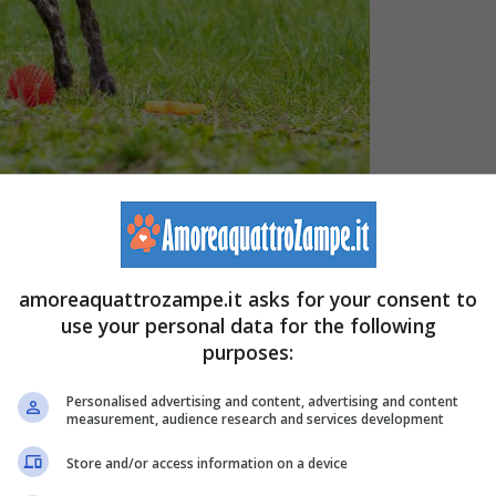
)
rsone che incontriamo.
Per lui, esiste un mondo di
amoreaquattrozampe.it asks for your consent to
ofumi, quasi impercettibili per noi.
use your personal data for the following
purposes:
altà ricca di informazioni
preziose. Ma
cosa riescono
Personalised advertising and content, advertising and content
measurement, audience research and services development
rché certi odori sembrano attirare così tanto il loro
Store and/or access information on a device