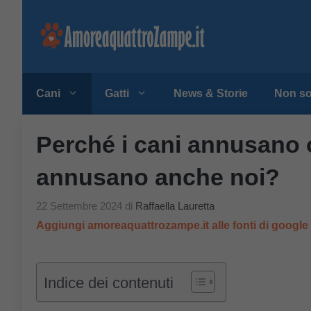
Vai
al
contenuto
Cani
Gatti
News & Storie
Non so
Perché i cani annusano
annusano anche noi?
22 Settembre 2024
di
Raffaella Lauretta
Aggiungi amoreaquattrozampe.it alle fonti di googl
Indice dei contenuti