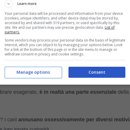
Learn more
 cosa? Queste curiosità mi hanno spinto ad esplorare pi
Your personal data will be processed and information from your device
(cookies, unique identifiers, and other device data) may be stored by,
accessed by and shared with 319 partners, or used specifically by this
site. We and our partners may use precise geolocation data.
List of
partners.
che
i cani usano il loro incredibile senso dell’olfatto per
Some vendors may process your personal data on the basis of legitimate
interest, which you can object to by managing your options below. Look
e li circonda.
for a link at the bottom of this page or in the site menu to manage or
withdraw consent in privacy and cookie settings.
comprendere l’ambiente in un modo unico ed
Manage options
Consent
brare esagerato,
è in realtà una parte essenziale
della
? I cani
annusano ossessivamente per diversi motivi
la loro innata curiosità.