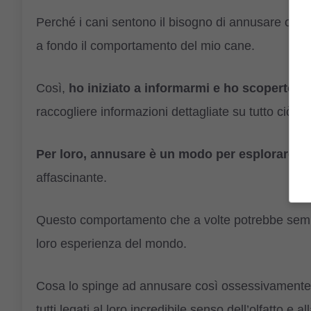
Perché i cani sentono il bisogno di annusare ogni
a fondo il comportamento del mio cane.
Così,
ho iniziato a informarmi e ho scoperto 
raccogliere informazioni dettagliate su tutto ciò ch
Per loro, annusare è un modo per esplorare
e 
affascinante.
Questo comportamento che a volte potrebbe sem
loro esperienza del mondo.
Cosa lo spinge ad annusare così ossessivamente
tutti legati al loro incredibile senso dell’olfatto e al