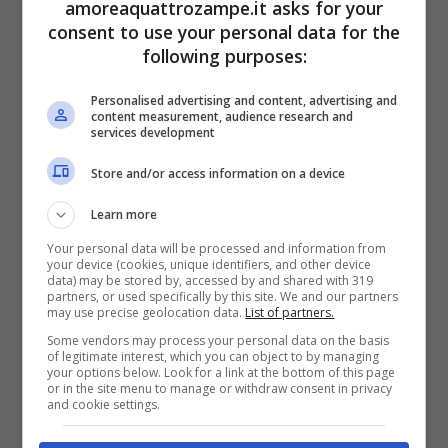
amoreaquattrozampe.it asks for your
consent to use your personal data for the
Quando il cane incontra una persona nuova
following purposes:
è importante fare le cose con calma.
Personalised advertising and content, advertising and
content measurement, audience research and
services development
Store and/or access information on a device
Learn more
Your personal data will be processed and information from
your device (cookies, unique identifiers, and other device
data) may be stored by, accessed by and shared with 319
partners, or used specifically by this site. We and our partners
may use precise geolocation data.
List of partners.
Some vendors may process your personal data on the basis
of legitimate interest, which you can object to by managing
your options below. Look for a link at the bottom of this page
or in the site menu to manage or withdraw consent in privacy
Rispettare i tempi del cane. (Foto Canva-
and cookie settings.
Amoreaquattrozampe.it)