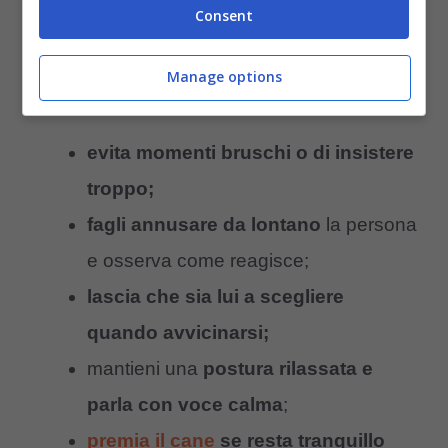
Consent
Ecco alcuni
consigli pratici
su come
Manage options
presentare persone nuove al cane:
evita momenti bruschi o di insistere
troppo;
fagli annusare da lontano
la persona
e osserva come reagisce;
lascia che sia lui a scegliere
quando avvicinarsi;
mantieni una
postura rilassata e
parla con voce calma
;
premia il cane
se resta tranquillo