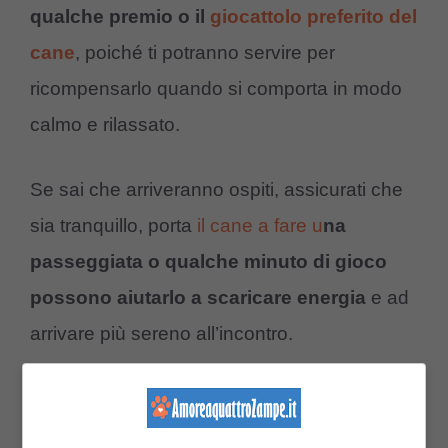
qualche premio o il
giocattolo preferito del
cane
, poiché ti potranno servire per
ricompensarlo quando si comporta in modo
calmo e rilassato.
Se sai che arriveranno ospiti, assicurati che
sia tranquillo, porta
il cane a fare u
na
passeggiata o qualche minuto di gioco
possono aiutarlo a scaricare energia
e ad
arrivare più sereno all’incontro.
Tecniche per un approccio
graduale