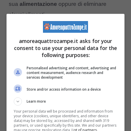
sua
alimentazione
oppure di eliminare
alcuni alimenti.
C’è, però, anche una ragione buona per cui il
amoreaquattrozampe.it asks for your
cane si lecca spesso ed è legata
consent to use your personal data for the
semplicemente al
piacere di farlo
. Leccare
following purposes:
è, per l’amico peloso, molto piacevole e
Personalised advertising and content, advertising and
content measurement, audience research and
gratificante, in quanto ciò gli permette di
services development
rilasciare endorfine
, un motivo per
Store and/or access information on a device
continuare a leccare anche il suo umano, per
Learn more
sentirsi meglio.
Your personal data will be processed and information from
your device (cookies, unique identifiers, and other device
data) may be stored by, accessed by and shared with 319
Fido e quel bisogno di
partners, or used specifically by this site. We and our partners
may use precise geolocation data.
List of partners.