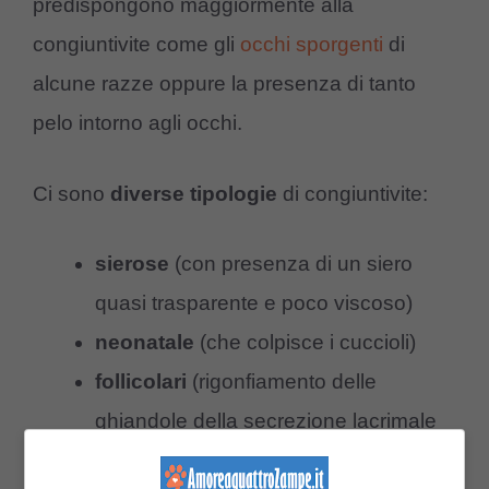
predispongono maggiormente alla
congiuntivite come gli
occhi sporgenti
di
alcune razze oppure la presenza di tanto
pelo intorno agli occhi.
Ci sono
diverse tipologie
di congiuntivite:
sierose
(con presenza di un siero
quasi trasparente e poco viscoso)
neonatale
(che colpisce i cuccioli)
follicolari
(rigonfiamento delle
ghiandole della secrezione lacrimale
che può cronicizzarsi)