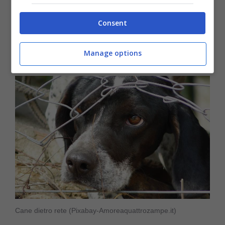
a vedere un occhio rosso bisogna fare subito
Consent
dei
lavaggi oculari
con prodotti appositi,
magari colliri prescritti dal veterinario.
Manage options
Cane dietro rete (Pixabay-Amoreaquattrozampe.it)