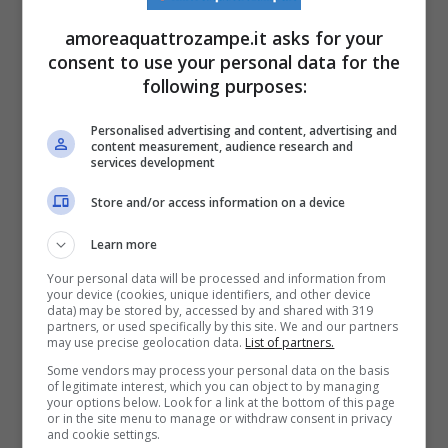
purulente
(secrezione scura con pus
amoreaquattrozampe.it asks for your
e muco che si infetta)
consent to use your personal data for the
following purposes:
Di solito, il problema inizia con
Personalised advertising and content, advertising and
l’
arrossamento
degli occhi del cane, una
content measurement, audience research and
services development
lacrimazione eccessiva
oppure
prurito
che
Store and/or access information on a device
porta il cane a sfregarsi spesso
con le
Learn more
zampe
. In base alla gravità, si possono
Your personal data will be processed and information from
notare secrezioni e rigonfiamenti. Raramente
your device (cookies, unique identifiers, and other device
data) may be stored by, accessed by and shared with 319
il cane sente dolore.
partners, or used specifically by this site. We and our partners
may use precise geolocation data.
List of partners.
Some vendors may process your personal data on the basis
Rimedi e prevenzione
of legitimate interest, which you can object to by managing
your options below. Look for a link at the bottom of this page
or in the site menu to manage or withdraw consent in privacy
and cookie settings.
Prima si agisce e meglio è. Quando si inizia