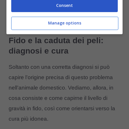
Potrebbe interessarti anche:
Disturbi
Consent
endocrini nel cane: quali sono le patologie
che possono colpire Fido
Manage options
Fido e la caduta dei peli:
diagnosi e cura
Soltanto con una corretta diagnosi si può
capire l’origine precisa di questo problema
nell’animale domestico. Vediamo, allora, in
cosa consiste e come capirne il livello di
gravità in fido, così come orientarsi verso la
cura più idonea.