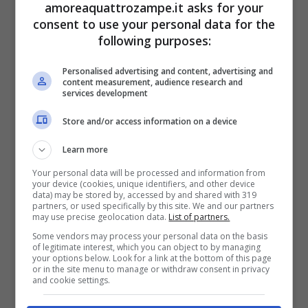
amoreaquattrozampe.it asks for your
Genetica
;
consent to use your personal data for the
following purposes:
Rogna nel cane
(Demodettica);
Dermatite da leccamento compulsivo
Personalised advertising and content, advertising and
content measurement, audience research and
(causa della caduta dei peli);
services development
Alimenti
o
integratori
contenenti
Store and/or access information on a device
additivi, conservanti e coloranti che
Learn more
favoriscono reazioni allergiche e
Your personal data will be processed and information from
your device (cookies, unique identifiers, and other device
conseguenze;
data) may be stored by, accessed by and shared with 319
partners, or used specifically by this site. We and our partners
Follicolite nel cane
(causata da
may use precise geolocation data.
List of partners.
Some vendors may process your personal data on the basis
infezioni, anomalie, traumi o malattie
of legitimate interest, which you can object to by managing
your options below. Look for a link at the bottom of this page
immunitarie).
or in the site menu to manage or withdraw consent in privacy
and cookie settings.