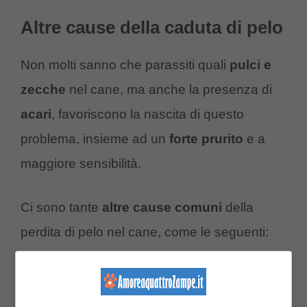
Altre cause della caduta di pelo
Non molti sanno che parassiti quali
pulci
e
zecche
nel cane, ma anche la presenza di
acari
, favoriscono la nascita di questo
problema, insieme ad un
forte
prurito
e a
maggiore sensibilità.
Ci sono tante
altre
cause comuni
della
perdita di pelo nel cane, come le seguenti:
Gravidanza nel cane femmina (nella
fase di allattamento);