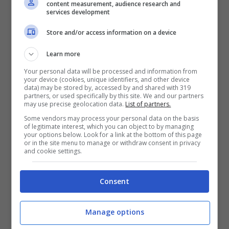
parte
precisa
del corpo, chiamata bulbo
content measurement, audience research and
services development
olfattivo.
Store and/or access information on a device
Learn more
Tale bulbo, è come un vero e proprio
centro
Your personal data will be processed and information from
di smistamento,
prende tutti i messaggi dal
your device (cookies, unique identifiers, and other device
data) may be stored by, accessed by and shared with 319
naso e li trasforma in informazioni chiare e
partners, or used specifically by this site. We and our partners
may use precise geolocation data.
List of partners.
dettagliate.
Some vendors may process your personal data on the basis
of legitimate interest, which you can object to by managing
your options below. Look for a link at the bottom of this page
Per questo il cane non si limita a sentire un
or in the site menu to manage or withdraw consent in privacy
and cookie settings.
semplice odore, ma riesce a capire di cosa si
tratta, da dove arriva e persino a percepire
Consent
l’umore e lo stato di salute di chi ha lasciato
Manage options
quella traccia.