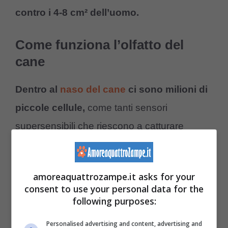
contro i 4-8 cm² dell’uomo.
Come funziona l’olfatto del
cane
Dentro al
naso del cane
ci sono milioni di
piccole cellule,
come tanti sensori
supersensibili che riescono a catturare
anche le particelle più piccole e più difficili da
percepire nell’aria.
amoreaquattrozampe.it asks for your
consent to use your personal data for the
Quando
queste cellule sentono un odore,
following purposes:
mandano un messaggio al cervello
in una
Personalised advertising and content, advertising and