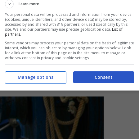
Learn more
Your personal data will be processed and information from your device
(cookies, unique identifiers, and other device data) may be stored by,
l regolamento, non indossare il guinzaglio o la
accessed by and shared with 319 partners, or used specifically by this
site. We and our partners may use precise geolocation data.
List of
partners.
 vigenti. Infatti il padrone è il diretto responsabile del
Some vendors may process your personal data on the basis of legitimate
e.
interest, which you can object to by managing your options below. Look
for a link at the bottom of this page or in the site menu to manage or
withdraw consent in privacy and cookie settings.
ti, condizioni e su quali compagnie può viaggiare
Manage options
Consent
e: costo