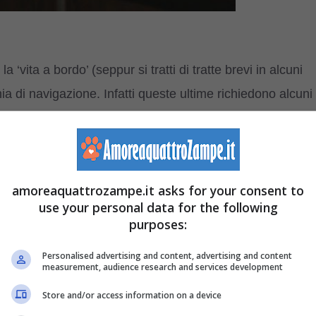
‘vita a bordo’ (seppur si tratti di tratte brevi in alcuni
a di navigazione. Infatti queste ultime richiedono alcuni
tere ‘ zampa a bordo’. Meglio chiedere qual è il
à: alcune società richiedono che il calendario e il
ario che il cane, in base alle richieste della compagnia di
amoreaquattrozampe.it asks for your consent to
use your personal data for the following
purposes:
pettato il calendario,
Personalised advertising and content, advertising and content
età),
measurement, audience research and services development
ute (rilasciato dal veterinario di fiducia),
Store and/or access information on a device
richiesto per quelli di grande taglia ma anche per gli