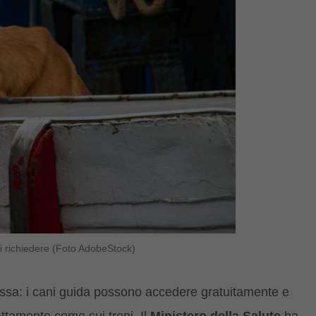
ni richiedere (Foto AdobeStock)
ssa: i cani guida possono accedere gratuitamente e
ttamente come sui treni. Il
Ministero della Salute
ha