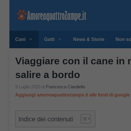
Vai
al
contenuto
Cani
Gatti
News & Storie
Non so
Viaggiare con il cane in
salire a bordo
9 Luglio 2020
di
Francesca Ciardiello
Aggiungi amoreaquattrozampe.it alle fonti di googl
Indice dei contenuti