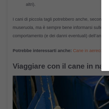
altri).
I cani di piccola tagli potrebbero anche, secondo i
museruola, ma è sempre bene informarsi sulle norme
comportamento (e dei danni eventuali) dell’animal
Potrebbe interessarti anche:
Cane in aereo: cos
Viaggiare con il cane in nav