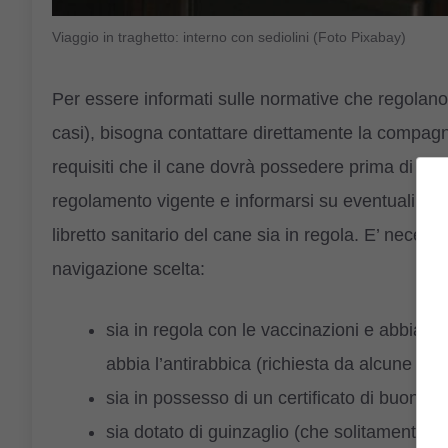
Viaggio in traghetto: interno con sediolini (Foto Pixabay)
Per essere informati sulle normative che regolano la 
casi), bisogna contattare direttamente la compagni
requisiti che il cane dovrà possedere prima di met
regolamento vigente e informarsi su eventuali novit
libretto sanitario del cane sia in regola. E’ necess
navigazione scelta:
sia in regola con le vaccinazioni e abbia ris
abbia l’antirabbica (richiesta da alcune soci
sia in possesso di un certificato di buona sal
sia dotato di guinzaglio (che solitamente è 