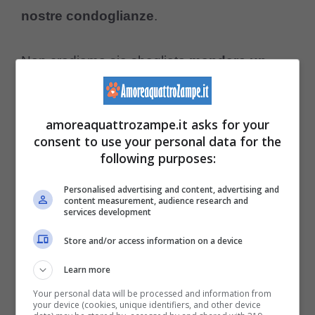
nostre condoglianze
.
Non crediamo sia sbagliato
mandare un
omaggio floreale o un telegramma
, come
faremmo nel caso di un lutto di una persona.
amoreaquattrozampe.it asks for your
consent to use your personal data for the
Alcune persone fanno
donazioni ai rifugi
following purposes:
per gatti
, in memoria dell’animale deceduto.
Personalised advertising and content, advertising and
content measurement, audience research and
Si può così ricordare il micio e fare un’opera
services development
buona allo stesso tempo.
Store and/or access information on a device
Learn more
In ogni caso, facciamo sentire
la nostra
Your personal data will be processed and information from
presenza e la nostra disponibilità
verso chi
your device (cookies, unique identifiers, and other device