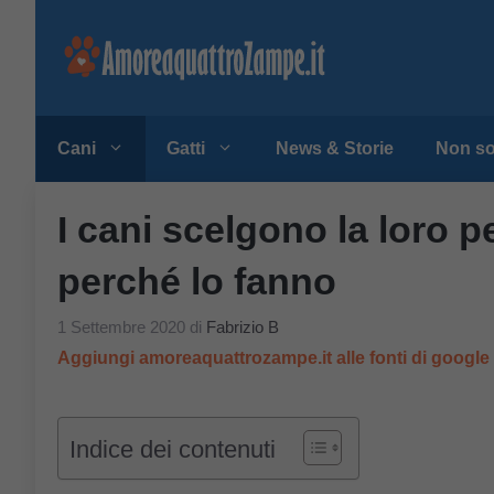
Vai
al
contenuto
Cani
Gatti
News & Storie
Non so
I cani scelgono la loro 
perché lo fanno
1 Settembre 2020
di
Fabrizio B
Aggiungi amoreaquattrozampe.it alle fonti di googl
Indice dei contenuti