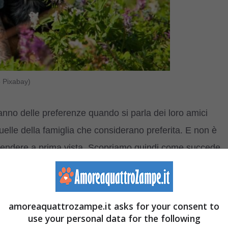
o Pixabay)
nno delle preferenze quando si parla dei loro amici
uelle della famiglia che considerano preferita. E non è
ndere a prima vista. Scopriamo quindi come succede,
.
 può influire sulla sua personalità e comportamento
amoreaquattrozampe.it asks for your consent to
use your personal data for the following