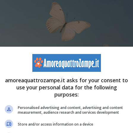
amoreaquattrozampe.it asks for your consent to
use your personal data for the following
purposes:
to Canva-amoreaquattrozampe.it)
Personalised advertising and content, advertising and content
measurement, audience research and services development
Store and/or access information on a device
entifico) è simile ad un cammino
spirituale
: infatti il suo