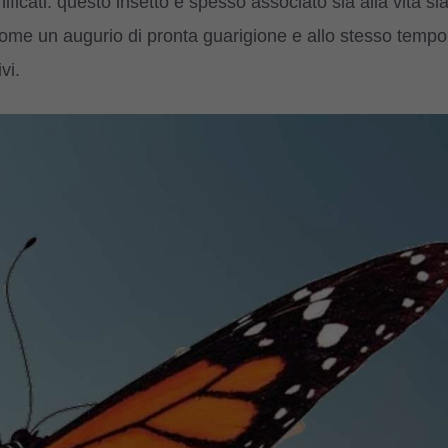
ificati: questo insetto è spesso associato sia alla vita si
to come un augurio di pronta guarigione e allo stesso tempo
vi.