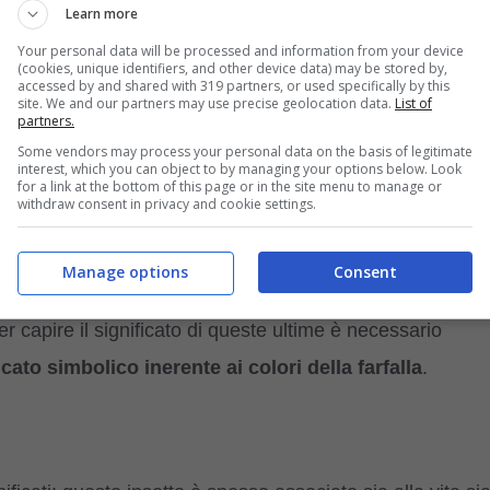
ssere umano che, nel corso della sua vita, ha la
Learn more
una farfalla, sia che essa stia volando sia che essa si
Your personal data will be processed and information from your device
(cookies, unique identifiers, and other device data) may be stored by,
 E che quest’ultimo cambia a seconda del
colore della
accessed by and shared with 319 partners, or used specifically by this
site. We and our partners may use precise geolocation data.
List of
partners.
Some vendors may process your personal data on the basis of legitimate
interest, which you can object to by managing your options below. Look
falla: il significato in base al
for a link at the bottom of this page or in the site menu to manage or
withdraw consent in privacy and cookie settings.
Manage options
Consent
lo della natura, uno spettacolo eccezionale. Le farfalle
er capire il significato di queste ultime è necessario
icato simbolico inerente ai colori della farfalla
.