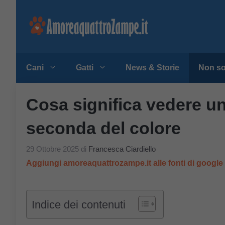
Vai
al
contenuto
Cani
Gatti
News & Storie
Non so
Cosa significa vedere una 
seconda del colore
29 Ottobre 2025
di
Francesca Ciardiello
Aggiungi amoreaquattrozampe.it alle fonti di googl
Indice dei contenuti