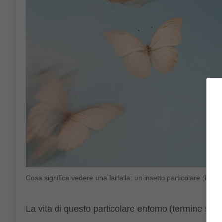
Cosa significa vedere una farfalla: un insetto particolare (Fo
La vita di questo particolare entomo (termine sci