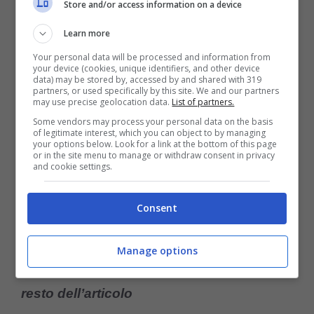
Store and/or access information on a device
Se
il nostro cane invece non sta fermo un
Learn more
attimo
, corre in giro, morde quello che trova,
Your personal data will be processed and information from
your device (cookies, unique identifiers, and other device
abbaia e sembra una vera peste, abbiamo
data) may be stored by, accessed by and shared with 319
partners, or used specifically by this site. We and our partners
un po’ di lavoro da fare.
may use precise geolocation data.
List of partners.
Some vendors may process your personal data on the basis
of legitimate interest, which you can object to by managing
your options below. Look for a link at the bottom of this page
Ecco quindi
i migliori suggerimenti che
or in the site menu to manage or withdraw consent in privacy
and cookie settings.
possiamo facilmente applicare
per
cambiare il comportamento del nostro
Consent
pelosetto.
Manage options
Cliccate su successivo per scoprire il
resto dell’articolo