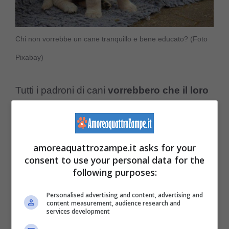
Chi non vorrebbe un cane tranquillo e bene educato? (Foto
Pixabay)
Tutti i padroni di cani
vorrebbero che il loro
amico a quattro zampe sia tranquillo e
rilassato
, almeno per la maggior parte della
giornata.
amoreaquattrozampe.it asks for your
consent to use your personal data for the
following purposes:
Potrebbero così
avere una convivenza
Personalised advertising and content, advertising and
piacevole
, evitare problemi, e non avere
content measurement, audience research and
services development
fastidi. Ma non sempre è così.