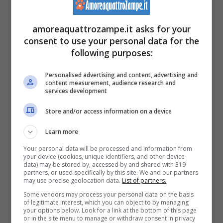
amoreaquattrozampe.it asks for your
consent to use your personal data for the
following purposes:
Personalised advertising and content, advertising and
content measurement, audience research and
services development
(Foto Adobe Stock)
Store and/or access information on a device
Sebbene si tratti di due felini accomunati da
Learn more
svariati tratti, la prima caratteristica che li
Your personal data will be processed and information from
your device (cookies, unique identifiers, and other device
distingue è rappresentata dalla loro
taglia
: il
data) may be stored by, accessed by and shared with 319
partners, or used specifically by this site. We and our partners
micio egiziano, infatti, è slanciato e minuto; il
may use precise geolocation data.
List of partners.
Some vendors may process your personal data on the basis
gatto leopardo, al contrario, ha una
of legitimate interest, which you can object to by managing
your options below. Look for a link at the bottom of this page
corporatura robusta e molto potente.
or in the site menu to manage or withdraw consent in privacy