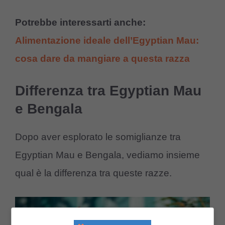
Potrebbe interessarti anche:
Alimentazione ideale dell’Egyptian Mau:
cosa dare da mangiare a questa razza
Differenza tra Egyptian Mau
e Bengala
Dopo aver esplorato le somiglianze tra
Egyptian Mau e Bengala, vediamo insieme
qual è la differenza tra queste razze.