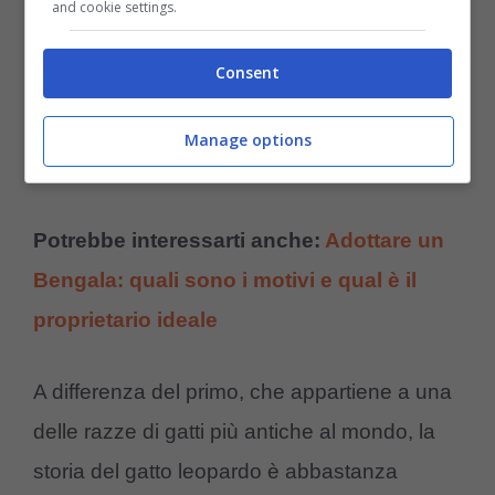
and cookie settings.
Un’ulteriore differenza tra i due esemplari è la
Consent
loro origine: l’Egyptian Mau, come si intuisce
da nome, proviene dall’Egitto, mentre il
Manage options
Bengala è originario degli Stati Uniti.
Potrebbe interessarti anche:
Adottare un
Bengala: quali sono i motivi e qual è il
proprietario ideale
A differenza del primo, che appartiene a una
delle razze di gatti più antiche al mondo, la
storia del gatto leopardo è abbastanza