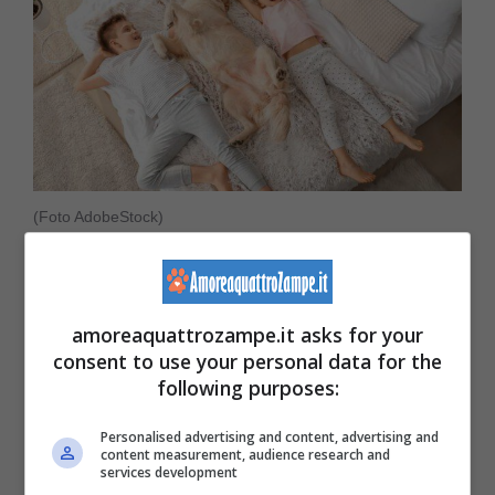
(Foto AdobeStock)
Dormire col cane: la posizione
‘a cucchiaio’
amoreaquattrozampe.it asks for your
consent to use your personal data for the
Segno di un legame molto forte col proprio
following purposes:
padrone. Pare che non riusciate a staccarvi
Personalised advertising and content, advertising and
content measurement, audience research and
neppure di noi e l’uno deve sentire la
services development