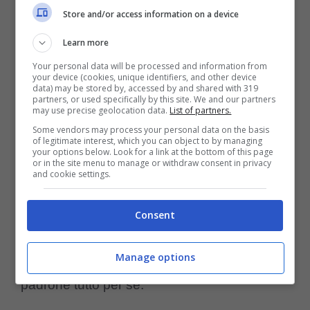
protezione e il calore dell’altro. Infatti sia se è
Store and/or access information on a device
il padrone o il cane ad abbracciare,
Learn more
solitamente si sceglie sempre il centro del
Your personal data will be processed and information from
your device (cookies, unique identifiers, and other device
letto per dormire in questa posizione.
data) may be stored by, accessed by and shared with 319
partners, or used specifically by this site. We and our partners
may use precise geolocation data.
List of partners.
In mezzo a due umani
Some vendors may process your personal data on the basis
of legitimate interest, which you can object to by managing
your options below. Look for a link at the bottom of this page
Se il padrone dorme con un altro umano, è
or in the site menu to manage or withdraw consent in privacy
and cookie settings.
possibile che il cane cerchi il rapporto con
entrambi. Quindi al bando la gelosia: a
Consent
quanto pare l’amore di Fido riesce anche a
Manage options
superare il fatto di non poter avere il suo
padrone tutto per sé.