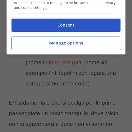
or in the site menu to manage or withdraw consent in privacy
and cookie settings.
riparato da traffico e rumori, tenendolo
nel trasportino fino all’arrivo,
Consent
lasciarlo uscire da solo dal trasportino
senza forzature,
Manage options
stimolarlo a uscire con un oggetto
(come i
giochi per gatti
, come ad
esempio finti topolini con legata una
corda a simulare la coda).
E’ fondamentale che si scelga per le prime
passeggiate un posto tranquillo, dove Micio
non si spaventerà e dove non vi saranno