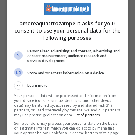
piacere della scoperta che solo il mondo
esterno sa offrire. Se ancora non è abituato
amoreaquattrozampe.it asks for your
all’idea di questo nuovo accessorio, esistono
consent to use your personal data for the
following purposes:
dei semplici trucchetti per esercitarsi a
tenerlo su. Ma come?
Personalised advertising and content, advertising and
content measurement, audience research and
services development
Associare il guinzaglio a un rinforzo
Store and/or access information on a device
positivo (ad esempio il suo snack
Learn more
preferito),
Your personal data will be processed and information from
your device (cookies, unique identifiers, and other device
scegliere un
guinzaglio o una
data) may be stored by, accessed by and shared with 319
partners, or used specifically by this site. We and our partners
pettorina comodi e adatti alle sue
may use precise geolocation data.
List of partners.
dimensioni
,
Some vendors may process your personal data on the basis
of legitimate interest, which you can object to by managing
your options below. Look for a link at the bottom of this page
raggiungere un luogo tranquillo e