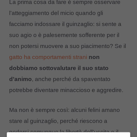
La prima cosa da fare è sempre osservare
l’atteggiamento del micio quando gli
facciamo indossare il guinzaglio: si sente a
suo agio o è palesemente sofferente per il
non potersi muovere a suo piacimento? Se il
gatto ha comportamenti strani
non
dobbiamo sottovalutare il suo stato
d’animo
, anche perché da spaventato
potrebbe diventare minaccioso e aggredire.
Ma non è sempre così: alcuni felini amano
stare al guinzaglio, perché riescono a
godersi comunque la libertà dell’uscita e il