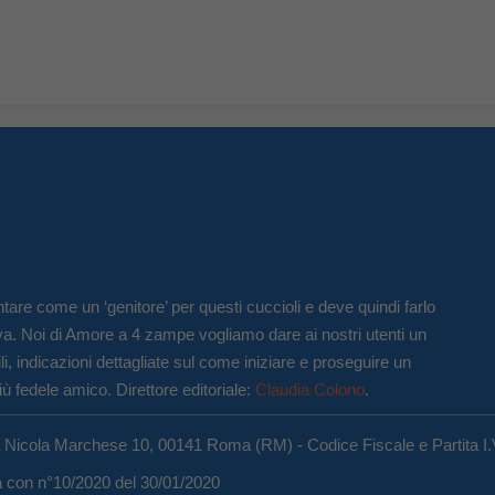
tare come un ‘genitore’ per questi cuccioli e deve quindi farlo
va. Noi di Amore a 4 zampe vogliamo dare ai nostri utenti un
li, indicazioni dettagliate sul come iniziare e proseguire un
iù fedele amico. Direttore editoriale:
Claudia Colono
.
a Nicola Marchese 10, 00141 Roma (RM) - Codice Fiscale e Partita I
ma con n°10/2020 del 30/01/2020