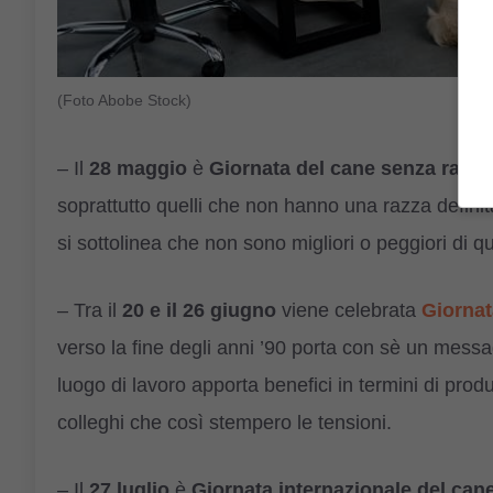
(Foto Abobe Stock)
– Il
28 maggio
è
Giornata del cane senza razza
soprattutto quelli che non hanno una razza definita.
si sottolinea che non sono migliori o peggiori di qu
– Tra il
20 e il 26 giugno
viene celebrata
Giornat
verso la fine degli anni ’90 porta con sè un messa
luogo di lavoro apporta benefici in termini di produt
colleghi che così stempero le tensioni.
– Il
27 luglio
è
Giornata internazionale del can