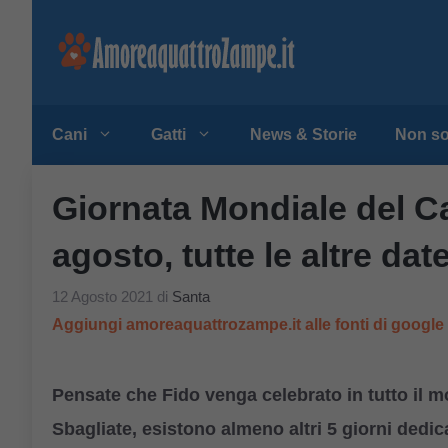
Vai
al
contenuto
Cani
Gatti
News & Storie
Non so
Giornata Mondiale del Ca
agosto, tutte le altre dat
12 Agosto 2021
di
Santa
Aggiungi amoreaquattrozampe.it alle fonti di googl
Pensate che Fido venga celebrato in tutto il m
Sbagliate, esistono almeno altri 5 giorni dedic