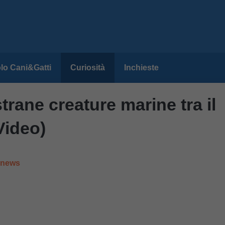
lo Cani&Gatti
Curiosità
Inchieste
strane creature marine tra il
Video)
e news