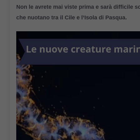
Non le avrete mai viste prima e sarà difficile 
che nuotano tra il Cile e l’Isola di Pasqua.