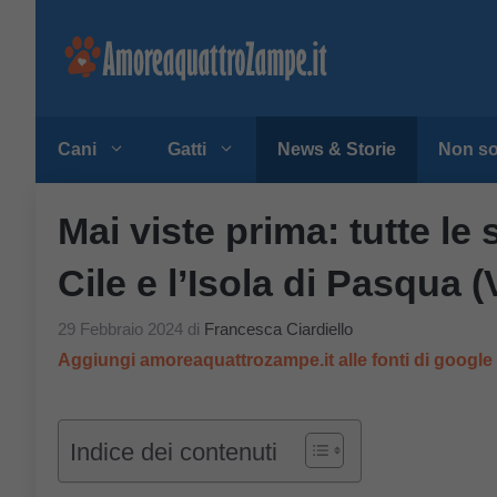
Vai
al
contenuto
Cani
Gatti
News & Storie
Non so
Mai viste prima: tutte le 
Cile e l’Isola di Pasqua (
29 Febbraio 2024
di
Francesca Ciardiello
Aggiungi amoreaquattrozampe.it alle fonti di googl
Indice dei contenuti