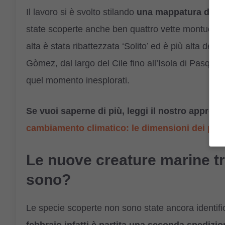
Il lavoro si è svolto stilando
una mappatura di ci
state scoperte anche ben quattro vette montuose 
alta è stata ribattezzata ‘Solito’ ed è più alta dell
Gòmez, dal largo del Cile fino all’Isola di Pasqua
quel momento inesplorati.
Se vuoi saperne di più, leggi il nostro appro
cambiamento climatico: le dimensioni dei pesc
Le nuove creature marine tra 
sono?
Le specie scoperte non sono state ancora identifica