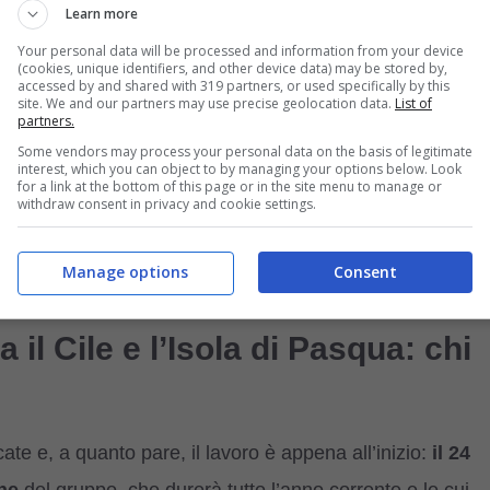
Learn more
rca 53mila kmq
di acque oceaniche, lungo i quali sono
Your personal data will be processed and information from your device
sottomarine, prima di quel momento sconosciute: la più
(cookies, unique identifiers, and other device data) may be stored by,
accessed by and shared with 319 partners, or used specifically by this
’Etna. Si trovano tutte lungo le creste di Nazca e Salas y
site. We and our partners may use precise geolocation data.
List of
partners.
 e ospitano nuove forme di vita e nuovi ecosistemi fino a
Some vendors may process your personal data on the basis of legitimate
interest, which you can object to by managing your options below. Look
for a link at the bottom of this page or in the site menu to manage or
withdraw consent in privacy and cookie settings.
fondimento sul tema >>>
Conseguenze del
Manage options
Consent
i si modificano
il Cile e l’Isola di Pasqua: chi
te e, a quanto pare, il lavoro è appena all’inizio:
il 24