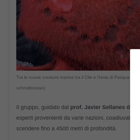
Tra le nuove creature marine tra il Cile e l’Isola di Pasqua a
schmidtocean)
Il gruppo, guidato dal
prof. Javier Sellanes dell
esperti provenienti da varie nazioni, coadiuvati da
scendere fino a 4500 metri di profondità.