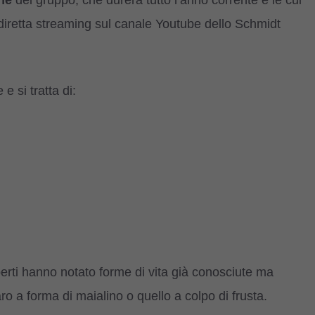
one
del gruppo, che durerà tutto l’anno corrente e le cui
diretta streaming sul canale Youtube dello Schmidt
 si tratta di:
perti hanno notato forme di vita già conosciute ma
 a forma di maialino o quello a colpo di frusta.