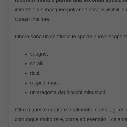
febbraio infatti è partita una seconda spedizi
immersioni subacquee potranno essere visibili in 
Ocean Institute.
Finora sono un centinaio le specie nuove scoperte e
spugne,
coralli,
ricci,
rospi di mare,
un’aragosta dagli occhi minuscoli.
Oltre a queste creature totalmente ‘nuove’, gli es
comunque molto rare, come ad esempio il calamaro