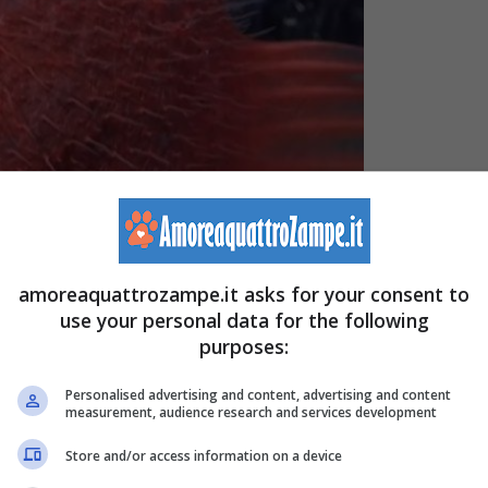
nche nuovi pesci (Screenshot Video-Instagram-
amoreaquattrozampe.it asks for your consent to
use your personal data for the following
purposes:
’Universidad Catòlica del Norte
, ha riunito ricercatori
Personalised advertising and content, advertising and content
 un valido aiutante: il robot subacqueo in grado di
measurement, audience research and services development
Store and/or access information on a device