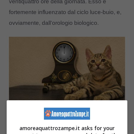
ventiquattro ore della giornata. Esso è
fortemente influenzato dal ciclo luce-buio, e,
ovviamente, dall’orologio biologico.
(Foto Pixabay)
amoreaquattrozampe.it asks for your