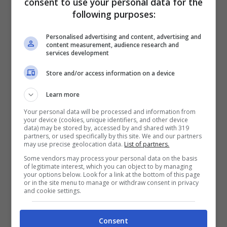
consent to use your personal data for the
Certo, questo funziona quando il gatto ha
following purposes:
una routine quotidiana: l’ora dello spuntino,
Personalised advertising and content, advertising and
content measurement, audience research and
quella del gioco insieme, quella della nanna.
services development
Ed il felino saprà sempre quando è arrivato il
Store and/or access information on a device
momento di fare queste attività. Sesto senso
Learn more
del gatto?
Your personal data will be processed and information from
your device (cookies, unique identifiers, and other device
data) may be stored by, accessed by and shared with 319
Non proprio, seppur di senso sembra
partners, or used specifically by this site. We and our partners
may use precise geolocation data.
List of partners.
trattarsi. Ed è il naso a venire in soccorso al
Some vendors may process your personal data on the basis
of legitimate interest, which you can object to by managing
piccolo felino, aiutandolo, tra le varie tante
your options below. Look for a link at the bottom of this page
or in the site menu to manage or withdraw consent in privacy
cose, ad orientarsi perfettamente nel corso
and cookie settings.
del giorno. L’
olfatto del gatto
, come noto,
Consent
seppur non al livello di quello del cane,