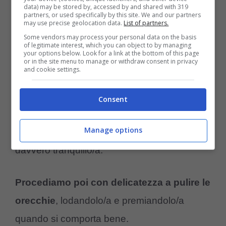
data) may be stored by, accessed by and shared with 319
Per pulire le orecchie regolarmente,
partners, or used specifically by this site. We and our partners
may use precise geolocation data.
List of partners.
possiamo sederci sul pavimento vicino a
Some vendors may process your personal data on the basis
lui/lei
. Teniamo un batuffolo di cotone tra le
of legitimate interest, which you can object to by managing
your options below. Look for a link at the bottom of this page
or in the site menu to manage or withdraw consent in privacy
mani, e aspettiamo che si calmi.
and cookie settings.
Quando vediamo che si è calmato/a,
Consent
possiamo dare al cucciolo uno snack o
Manage options
un premio in cibo
, ma solo quando è
davvero tranquillo/a.
Procediamo poi con delicatezza a pulire le
orecchie
, lodandolo/a e premiandolo/a
quando si comporta bene.