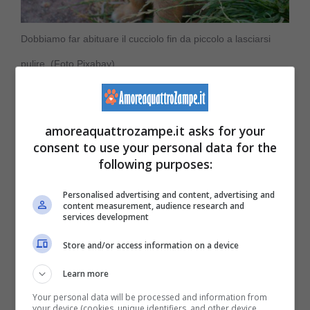
Dobbiamo far abituare il cucciolo fin da piccolo a lasciarsi
pulire. (Foto Pixabay)
Sarà fondamentale
abituare il nostro cucciolo
amoreaquattrozampe.it asks for your
fin da piccolo
a questa pratica di pulizia, e
consent to use your personal data for the
anche a lasciarsi toccare le orecchie.
following purposes:
Personalised advertising and content, advertising and
Meglio farlo fin da cucciolo, in futuro così non
content measurement, audience research and
services development
avremo problemi anche
quando è in visita
Store and/or access information on a device
dal veterinario
e sarà il momento di farsi
Learn more
ispezionare le orecchie.
Your personal data will be processed and information from
your device (cookies, unique identifiers, and other device