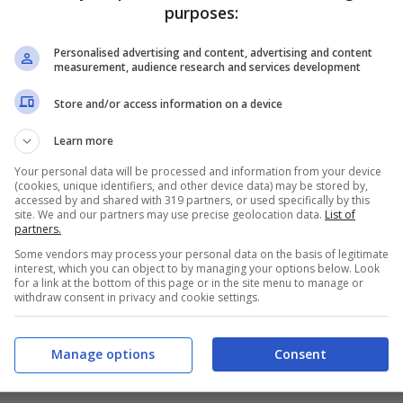
purposes:
e incidono nella vita di tutti i giorni in maniera negativa.
Personalised advertising and content, advertising and content
measurement, audience research and services development
oscerle e lavorare su se stessi al fine di guarirle: con
 che intralciano il nostro cammino verso la felicità.
Store and/or access information on a device
Learn more
raumatici e drammatici
del passato, molto spesso nel
Your personal data will be processed and information from your device
 impedisce di vivere al meglio le nostre emozioni e rende i
(cookies, unique identifiers, and other device data) may be stored by,
accessed by and shared with 319 partners, or used specifically by this
site. We and our partners may use precise geolocation data.
List of
i con gli altri, condannandoci a non raggiungere appien
partners.
Some vendors may process your personal data on the basis of legitimate
interest, which you can object to by managing your options below. Look
for a link at the bottom of this page or in the site menu to manage or
withdraw consent in privacy and cookie settings.
l è la ferita emotiva che ti caratterizza
e in che modo
r prima colpisce la tua attenzione e clicca su
Manage options
Consent
e.