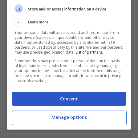
Store and/or access information on a device
Se siete riusciti a trovare
il gallo in soli 15
Learn more
secondi complimenti
, ma se non ci siete
Your personal data will be processed and information from
your device (cookies, unique identifiers, and other device
riusciti continuate a tenere la mente allenata
data) may be stored by, accessed by and shared with 319
partners, or used specifically by this site. We and our partners
con il
test visivi
per sviluppare
maggiori
may use precise geolocation data.
List of partners.
capacità di osservazione e una maggiore
Some vendors may process your personal data on the basis
of legitimate interest, which you can object to by managing
your options below. Look for a link at the bottom of this page
elasticità mentale
or in the site menu to manage or withdraw consent in privacy
and cookie settings.
Le informazioni presenti in questo articolo
Consent
hanno il solo scopo di curiosità e
intrattenimento, senza alcuna pretesa
Manage options
scientifica.