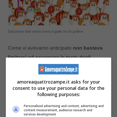
Soluzione test visivo trova il gallo tra le galline
Come vi avevamo anticipato
non bastava
limitarsi ad osservare le teste degli
animali
per comprendere dove
il gallo fosse
nascosto.
Avreste dovuto infatti osservare
amoreaquattrozampe.it asks for your
per bene
il becco di ogni gallina
per
consent to use your personal data for the
following purposes:
individuare il
bargiglio, ovvero l’appendice
carnosa che pende sotto il becco del
Personalised advertising and content, advertising and
content measurement, audience research and
galletto.
services development