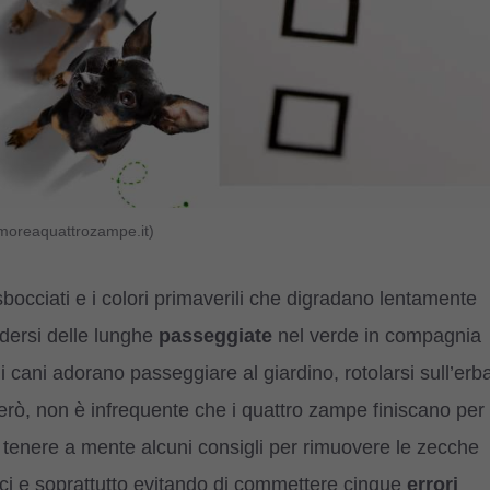
amoreaquattrozampe.it)
sbocciati e i colori primaverili che digradano lentamente
edersi delle lunghe
passeggiate
nel verde in compagnia
 cani adorano passeggiare al giardino, rotolarsi sull’erb
erò, non è infrequente che i quattro zampe finiscano per
tenere a mente alcuni consigli per rimuovere le zecche
ci e soprattutto evitando di commettere cinque
errori