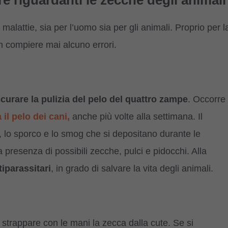
e riguardanti le zecche degli animali
malattie, sia per l’uomo sia per gli animali. Proprio per l
n compiere mai alcuno errori.
scurare la pulizia del pelo del quattro zampe
. Occorre
il pelo dei cani,
anche più volte alla settimana. Il
e, lo sporco e lo smog che si depositano durante le
 presenza di possibili zecche, pulci e pidoc
chi. Alla
tiparassitari
, in grado di salvare la vita degli animali.
strappare con le mani la zecca dalla cute. Se si