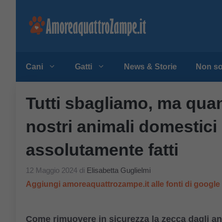
Vai
al
contenuto
Cani
Gatti
News & Storie
Non so
Tutti sbagliamo, ma quan
nostri animali domestici
assolutamente fatti
12 Maggio 2024
di
Elisabetta Guglielmi
Aggiungi amoreaquattrozampe.it alle fonti di googl
Come rimuovere in sicurezza la zecca dagli ani