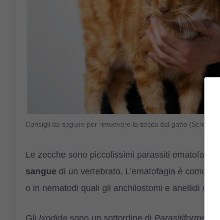
Consigli da seguire per rimuovere la zecca dal gatto (Screen
Le zecche sono piccolissimi parassiti ematofagi. G
sangue
di un vertebrato. L’ematofagia è comune i
o in nematodi quali gli anchilostomi e anellidi co
Gli
Ixodida
sono un sottordine di
Parasitiformes
ch