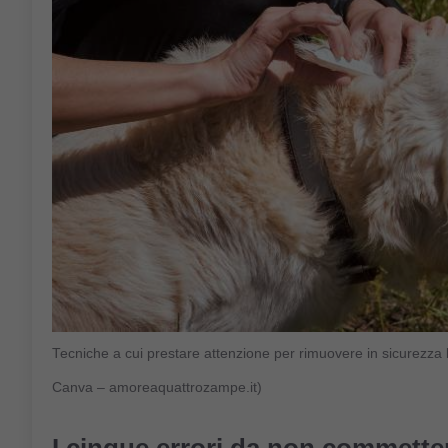
Tecniche a cui prestare attenzione per rimuovere in sicurezz
Canva – amoreaquattrozampe.it)