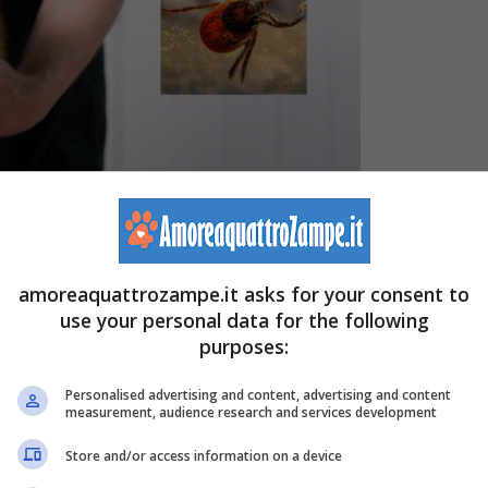
shot Canva – amoreaquattrozampe.it)
amoreaquattrozampe.it asks for your consent to
use your personal data for the following
li ematofagi sono gli esseri viventi che
si
nutrono del
purposes:
n molte specie di artropodi, quali le zanzare e le zecche
Personalised advertising and content, advertising and content
measurement, audience research and services development
me le sanguisughe.
Store and/or access information on a device
e comprende tre famiglie di zecche: le Ixodidae o