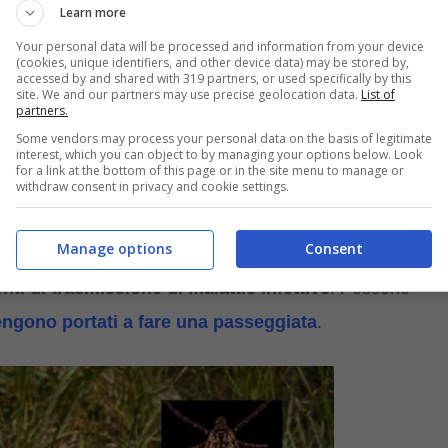
Learn more
Nuttalliella namaqua. Sono pericolosi vettori
di diverse
Your personal data will be processed and information from your device
(cookies, unique identifiers, and other device data) may be stored by,
 piroplasmosi, o babesiosi, la rickettsiosi da zecche, o
accessed by and shared with 319 partners, or used specifically by this
site. We and our partners may use precise geolocation data.
List of
yme o borreliosi), la neuroborreliosi, l’encefalite.
partners.
Some vendors may process your personal data on the basis of legitimate
interest, which you can object to by managing your options below. Look
zecche dal cane, leggi un nostro approfondimento su
for a link at the bottom of this page or in the site menu to manage or
withdraw consent in privacy and cookie settings.
miei consigli per farlo senza pericoli
Manage options
Consent
o a un centimetro, le zecche vivono nei giardini, tra
nti di trasmissione di malattie infettive
. Possono
engono portati a fare una passeggiata
.