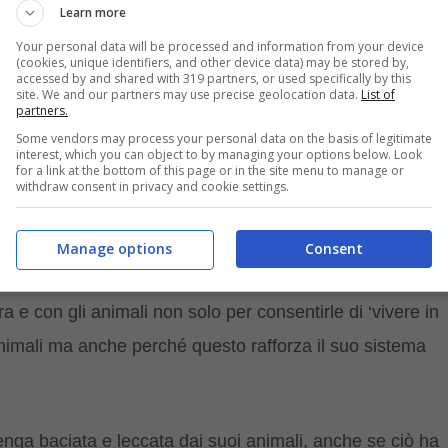
Learn more
n branco, per il gatto esso rappresenta un gesto di
Your personal data will be processed and information from your device
onoma e indipendente della sua natura.
(cookies, unique identifiers, and other device data) may be stored by,
accessed by and shared with 319 partners, or used specifically by this
site. We and our partners may use precise geolocation data.
List of
zano il sistema immunitario dei
partners.
Some vendors may process your personal data on the basis of legitimate
oco
interest, which you can object to by managing your options below. Look
for a link at the bottom of this page or in the site menu to manage or
withdraw consent in privacy and cookie settings.
on ha bisogno di presentazioni: la star che interpreta il
ie ha rilasciato delle dichiarazioni che hanno fatto
Manage options
Consent
a sua residenza di campagna, dove spesso vive con la
figli
ura e con gli animali non solo per consentirle di ‘vivere in
 animali ma anche perché questo rafforza il suo sistema
venga baciata e leccata dai suoi animali, anche se ciò ha