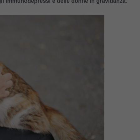
degli immunodepressi e delle donne in gravidanza
.