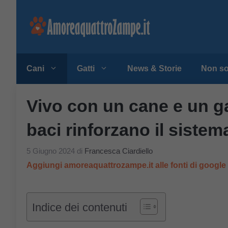
Vai
al
contenuto
Cani
Gatti
News & Storie
Non so
Vivo con un cane e un ga
baci rinforzano il siste
5 Giugno 2024
di
Francesca Ciardiello
Aggiungi amoreaquattrozampe.it alle fonti di googl
Indice dei contenuti