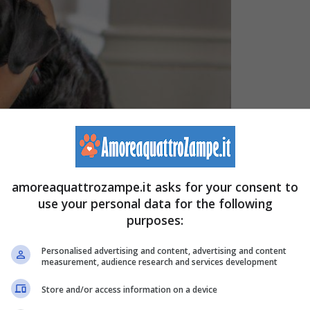
amoreaquattrozampe.it asks for your consent to
use your personal data for the following
Benefici e rischi da non sottovalutare (Canva-
purposes:
Personalised advertising and content, advertising and content
measurement, audience research and services development
‘nostro’ bacio è un colpetto della sua testolina verso di
Store and/or access information on a device
o che potrebbe sorprenderci: infatti se per il cane il bacio è