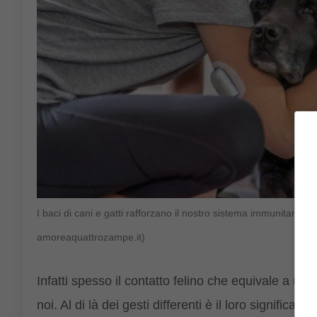
I baci di cani e gatti rafforzano il nostro sistema immunitario? 
amoreaquattrozampe.it)
Infatti spesso il contatto felino che equivale a un 
noi. Al di là dei gesti differenti è il loro significat