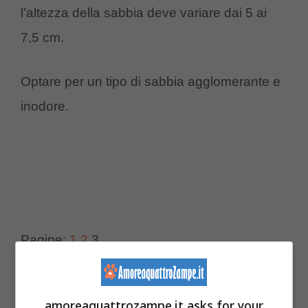
l’altezza della sabbia deve variare dai 5 ai
7,5 cm.
Optare per un tipo di sabbia agglomerante e
inodore.
Pagine:
1
2
3
amoreaquattrozampe.it asks for your