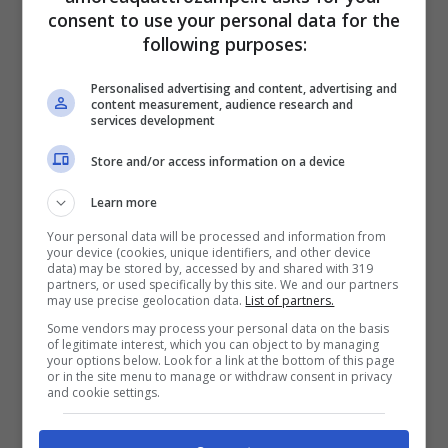
consent to use your personal data for the
following purposes:
Personalised advertising and content, advertising and
content measurement, audience research and
services development
Store and/or access information on a device
Learn more
Your personal data will be processed and information from
your device (cookies, unique identifiers, and other device
data) may be stored by, accessed by and shared with 319
partners, or used specifically by this site. We and our partners
PUBBLICAZIONI RECENTI
may use precise geolocation data.
List of partners.
Orrore a Grosseto: voleva seppellire il suo
Some vendors may process your personal data on the basis
cavallo mentre era ancora vivo, decisiva la
of legitimate interest, which you can object to by managing
chiamata al 112
your options below. Look for a link at the bottom of this page
or in the site menu to manage or withdraw consent in privacy
Svolta storica per chi viaggia con il cane: dal 3
and cookie settings.
agosto Ita Airways farà salire in cabina anche
quelli di taglia grande