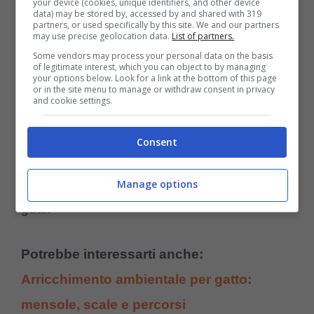
your device (cookies, unique identifiers, and other device
data) may be stored by, accessed by and shared with 319
partners, or used specifically by this site. We and our partners
may use precise geolocation data.
List of partners.
L’ideale sarebbe mettere a disposizione del
Some vendors may process your personal data on the basis
micio una zona all’ara aperta, in cui possa
of legitimate interest, which you can object to by managing
your options below. Look for a link at the bottom of this page
correre, giocare e divertirsi.
or in the site menu to manage or withdraw consent in privacy
and cookie settings.
L’area, naturalmente, dovrebbe essere
Consent
recintata e posta in sicurezza, per evitare
che il gatto possa scappare e cacciarsi nei
Manage options
guai.
Potrebbe interessarti anche:
Arricchimento ambientale per gatto:
mensole, scale e percorsi