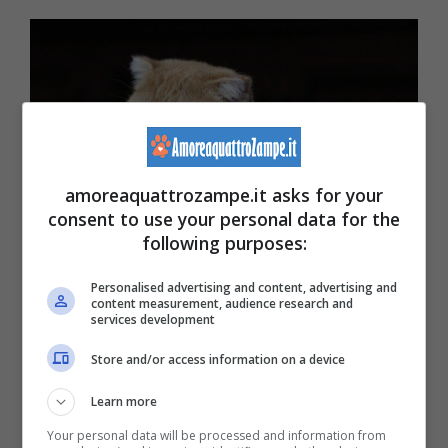
amoreaquattrozampe.it asks for your
consent to use your personal data for the
following purposes:
Personalised advertising and content, advertising and
(Foto Pixabay)
content measurement, audience research and
services development
Store and/or access information on a device
Gli esemplari di questa razza sono attivi e
vivaci. Per questo, necessitano di vivere in
Learn more
un ambiente stimolante e ricco di giochi.
Your personal data will be processed and information from