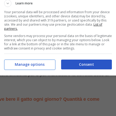
a somministrargli nel corso della giornata.
Learn more
Your personal data will be processed and information from your device
(cookies, unique identifiers, and other device data) may be stored by,
amente al felino domestico?
accessed by and shared with 319 partners, or used specifically by this
site. We and our partners may use precise geolocation data.
List of
partners.
eso in eccesso. Per questo, il miglior consiglio è quello
Some vendors may process your personal data on the basis of legitimate
interest, which you can object to by managing your options below. Look
n piano nutrizionale che possa soddisfare il fabbisogno
for a link at the bottom of this page or in the site menu to manage or
withdraw consent in privacy and cookie settings.
Manage options
Consent
are al gatto è pari a
40 grammi per ogni kg di peso
terà dividerla per 3 per individuare la corretta dose di
e bere il gatto ogni giorno? Quantità e come