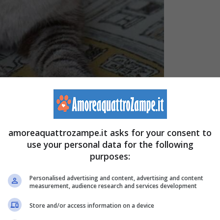
e risposta, se desideriamo che l’alimentazione
amoreaquattrozampe.it asks for your consent to
use your personal data for the following
purposes:
to due volte al giorno, una al mattino e una alla sera.
Personalised advertising and content, advertising and content
measurement, audience research and services development
te il suo fabbisogno energetico si può decidere di
Store and/or access information on a device