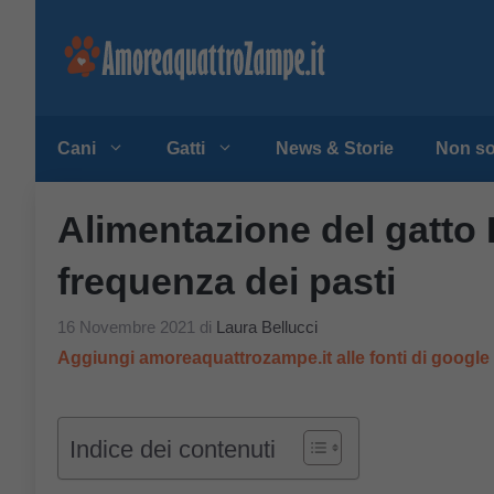
Vai
al
contenuto
Cani
Gatti
News & Storie
Non so
Alimentazione del gatto 
frequenza dei pasti
16 Novembre 2021
di
Laura Bellucci
Aggiungi amoreaquattrozampe.it alle fonti di googl
Indice dei contenuti