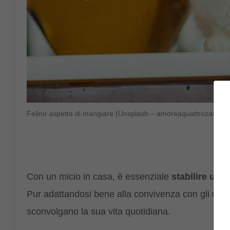
Felino aspetta di mangiare (Unsplash – amoreaquattrozampe.i
Con un micio in casa, è essenziale
stabilire una
Pur adattandosi bene alla convivenza con gli uman
sconvolgano la sua vita quotidiana.