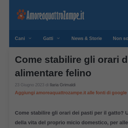
Vai
al
contenuto
Cani
Gatti
News & Storie
Non so
Come stabilire gli orari de
alimentare felino
23 Giugno 2023
di
Ilaria Grimaldi
Aggiungi amoreaquattrozampe.it alle fonti di googl
Come stabilire gli orari dei pasti per il gatto
della vita del proprio micio domestico, per all