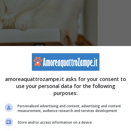
t)
amoreaquattrozampe.it asks for your consent to
use your personal data for the following
purposes:
 routine
, senza la quale lui si sentirebbe confuso, perso.
Personalised advertising and content, advertising and content
i, questo pet necessita di orari e di regole che non
measurement, audience research and services development
Store and/or access information on a device