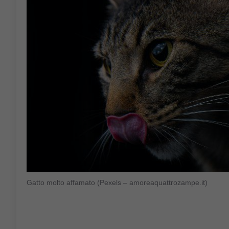
Gatto molto affamato (Pexels – amoreaquattrozampe.it)