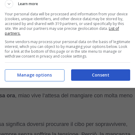
Learn more
più importante. Mangiare è tra le attività principali di
Your personal data will be processed and information from your device
are, rappresenta
il centro del suo benessere
generale.
(cookies, unique identifiers, and other device data) may be stored by,
accessed by and shared with 319 partners, or used specifically by this
site. We and our partners may use precise geolocation data.
List of
partners.
cibo
con metodo
e non servito come se fosse cosa da
Some vendors may process your personal data on the basis of legitimate
cio e aspettare che lui si avvicini alla ciotola per mangiare
interest, which you can object to by managing your options below. Look
for a link at the bottom of this page or in the site menu to manage or
withdraw consent in privacy and cookie settings.
Manage options
Consent
rari dei pasti per il gatto, conoscendo a fondo alcuni
i vita. É stato confermato da recenti studi sui felini che,
sa ora
, miao vive l’attesa del mangiare con molta meno
a significa doversi procurare il cibo per sopravvivere,
 sempre senza soffrire la tensione. Perciò, la mancanza