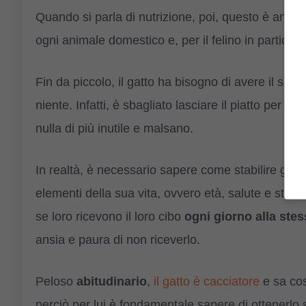
Quando si parla di nutrizione, poi, questo è ancora 
ogni animale domestico e, per il felino in particol
Fin da piccolo, il gatto ha bisogno di avere il suo 
niente. Infatti, è sbagliato lasciare il piatto per mi
nulla di più inutile e malsano.
In realtà, è necessario sapere come stabilire gli o
elementi della sua vita, ovvero età, salute e stile d
se loro ricevono il loro cibo
ogni giorno alla stes
ansia e paura di non riceverlo.
Peloso
abitudinario
,
il gatto è cacciatore
e sa cos
perciò per lui è fondamentale sapere di ottenerlo