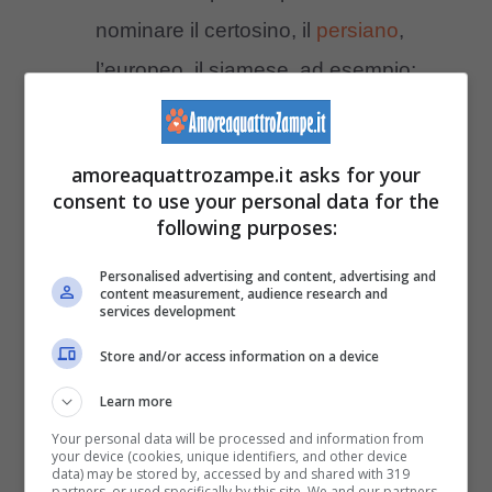
nominare il certosino, il
persiano
,
l’europeo, il siamese, ad esempio;
età
: un gatto adulto, che magari ha già
vissuto con bambini, è una migliore
amoreaquattrozampe.it asks for your
compagnia di un gatto piccolino che
consent to use your personal data for the
following purposes:
deve ancora formarsi nel carattere;
tempo
: durante il giorno un gatto ha
Personalised advertising and content, advertising and
content measurement, audience research and
bisogno di attenzioni, anche solo per
services development
la sua igiene, quindi, occorre valutare
Store and/or access information on a device
chi sarà l’addetto al suo cibo o alla
Learn more
pulizia della lettiera, tra le altre cose;
Your personal data will be processed and information from
your device (cookies, unique identifiers, and other device
costo
: occorre sempre assicurarsi di
data) may be stored by, accessed by and shared with 319
partners, or used specifically by this site. We and our partners