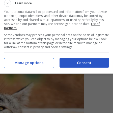
Learn more
Your personal data will be processed and information from your device
il tuo gatto in un influencer su Instagram in poche
(cookies, unique identifiers, and other device data) may be stored by,
accessed by and shared with 319 partners, or used specifically by this
site. We and our partners may use precise geolocation data.
List of
partners.
Some vendors may process your personal data on the basis of legitimate
e
interest, which you can object to by managing your options below. Look
for a link at the bottom of this page or in the site menu to manage or
withdraw consent in privacy and cookie settings.
a e del tuo cuore a questo pelosetto.
Manage options
Consent