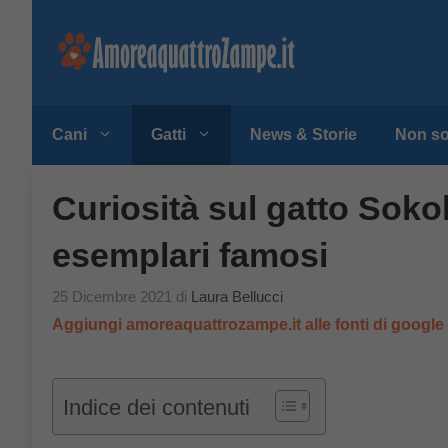
Vai
al
contenuto
Cani
Gatti
News & Storie
Non so
Curiosità sul gatto Soko
esemplari famosi
25 Dicembre 2021
di
Laura Bellucci
Aggiungi amoreaquattrozampe.it alle fonti di googl
Indice dei contenuti