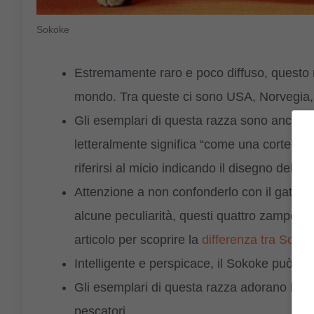
Sokoke
Estremamente raro e poco diffuso, questo m
mondo. Tra queste ci sono USA, Norvegia
Gli esemplari di questa razza sono anche 
letteralmente significa “come una corteccia”
riferirsi al micio indicando il disegno del su
Attenzione a non confonderlo con il gatto d
alcune peculiarità, questi quattro zampe a
articolo per scoprire la
differenza tra Soko
Intelligente e perspicace, il Sokoke può es
Gli esemplari di questa razza adorano l’acqua
pescatori.