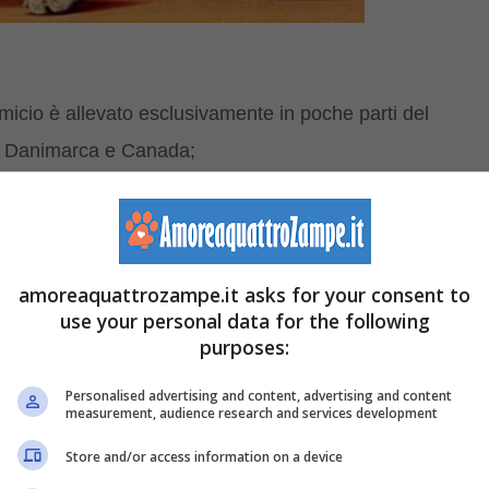
icio è allevato esclusivamente in poche parti del
, Danimarca e Canada;
noti come African Shorthair e
Khadzonzos
, termine che
. Si tratta di una parola usata da una tribù africana per
o particolare mantello;
amoreaquattrozampe.it asks for your consent to
el Bengala: nonostante si tratti di mici che condividono
use your personal data for the following
ppartengono a razze feline ben distinte. Consulta questo
purposes:
ke e Bengala
;
Personalised advertising and content, advertising and content
sere facilmente abituato alle passeggiate al guinzaglio;
measurement, audience research and services development
: infatti, sono dei provetti nuotatori e degli abili
Store and/or access information on a device