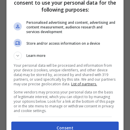
consent to use your personal data for the
per il cane. La normativa di riferimento è la
L.
following purposes:
R. n. 46 del 2018
, che all’
art. 15
sanciste
Personalised advertising and content, advertising and
content measurement, audience research and
l’istituzione di una
banca dati degli animali
services development
da compagnia o d’affezione
Store and/or access information on a device
informatizzata
. Al
comma 3
, tuttavia, si
Learn more
evince che l’obbligo di iscrizione sussiste
Your personal data will be processed and information from
your device (cookies, unique identifiers, and other device
soltanto per il cane.
data) may be stored by, accessed by and shared with 319
partners, or used specifically by this site. We and our partners
may use precise geolocation data.
List of partners.
Potrebbe interessarti anche:
È
Some vendors may process your personal data on the basis
of legitimate interest, which you can object to by managing
obbligatorio il microchip per il gatto in
your options below. Look for a link at the bottom of this page
or in the site menu to manage or withdraw consent in privacy
and cookie settings.
Umbria? Cosa stabilisce la legge
regionale
Consent