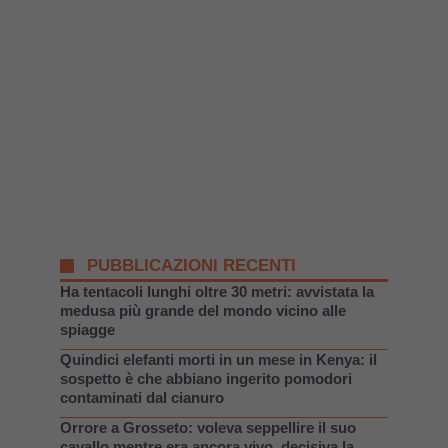
PUBBLICAZIONI RECENTI
Ha tentacoli lunghi oltre 30 metri: avvistata la
medusa più grande del mondo vicino alle
spiagge
Quindici elefanti morti in un mese in Kenya: il
sospetto è che abbiano ingerito pomodori
contaminati dal cianuro
Orrore a Grosseto: voleva seppellire il suo
cavallo mentre era ancora vivo, decisiva la