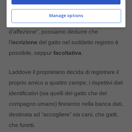
Pertanto, trattandosi comunque di “banca
Manage options
dati degli animali da compagnia o
d’affezione”, possiamo dedurre che
l’
iscrizione
del gatto nel suddetto registro è
possibile, seppur
facoltativa
.
Laddove il proprietario decida di registrare il
proprio amico a quattro zampe, i rispettivi dati
identificativi (sia quelli del gatto che del
compagno umano) finiranno nella banca dati,
destinata ad “accogliere” sia cani, che gatti,
che furetti.