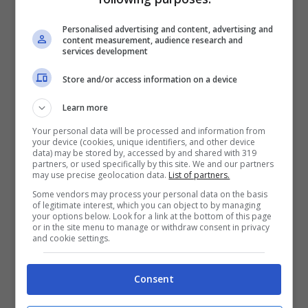
all’indietro. Infatti il Micio può mettere le
Personalised advertising and content, advertising and
content measurement, audience research and
orecchie in questa posizione anche perché è
services development
infastidito da qualcosa
o
qualcuno
o
Store and/or access information on a device
perché è
concentrato
su qualcosa, per
Learn more
esempio
durante la caccia o durante il
Your personal data will be processed and information from
your device (cookies, unique identifiers, and other device
gioco
.
data) may be stored by, accessed by and shared with 319
partners, or used specifically by this site. We and our partners
may use precise geolocation data.
List of partners.
Come capire cosa vuole
Some vendors may process your personal data on the basis
of legitimate interest, which you can object to by managing
comunicare il Micio con le
your options below. Look for a link at the bottom of this page
or in the site menu to manage or withdraw consent in privacy
orecchie all’indietro
and cookie settings.
Come abbiamo potuto vedere nel paragrafo
Consent
precedente, sono molti i significati della