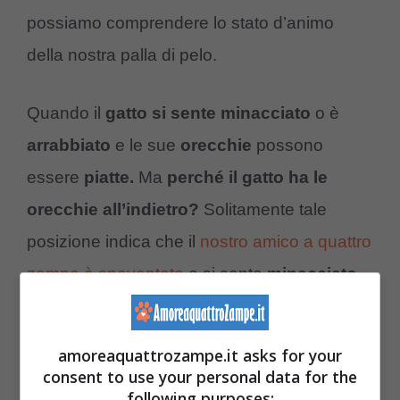
possiamo comprendere lo stato d’animo
della nostra palla di pelo.
Quando il
gatto si sente minacciato
o è
arrabbiato
e le sue
orecchie
possono
essere
piatte.
Ma
perché il gatto ha le
orecchie all’indietro?
Solitamente tale
posizione indica che il
nostro amico a quattro
zampe è spaventato
o si sente
minacciato
da qualcuno o qualcosa
.
amoreaquattrozampe.it asks for your
Tuttavia non è l’unico motivo per cui il nostro
consent to use your personal data for the
amico peloso tende ad avere le orecchie
following purposes: