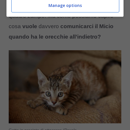
posizione delle orecchie del nostro amico a
Manage options
quattro zampe. Ma come possiamo capire
cosa
vuole
davvero
comunicarci il Micio
quando ha le orecchie all’indietro?