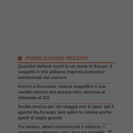
PUBBLICAZIONI RECENTI
Quindici elefanti morti in un mese in Kenya: il
sospetto è che abbiano ingerito pomodori
contaminati dal cianuro
Orrore a Grosseto: voleva seppellire il suo
cavallo mentre era ancora vivo, decisiva la
chiamata al 112
Svolta storica per chi viaggia con il cane: dal 3
agosto Ita Airways farà salire in cabina anche
quelli di taglia grande
Tra cenere, alberi carbonizzati e silenzio, i
proprietari ritrovano vivi i loro tre asinellii: “È