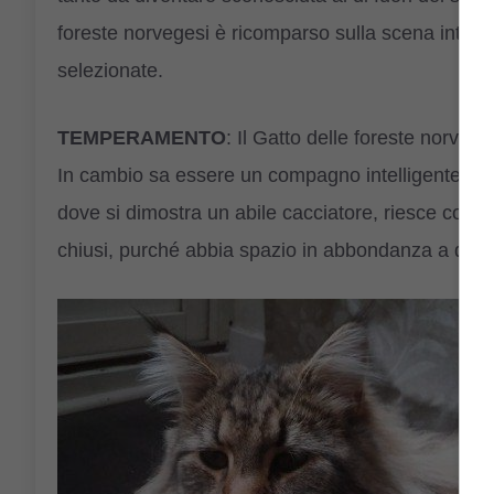
foreste norvegesi è ricomparso sulla scena intern
selezionate.
TEMPERAMENTO
: Il Gatto delle foreste norveg
In cambio sa essere un compagno intelligente, amic
dove si dimostra un abile cacciatore, riesce comu
chiusi, purché abbia spazio in abbondanza a disp