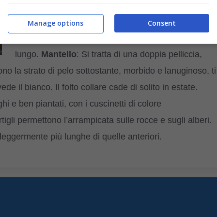
Orecchie
: Lunghe, alte sul capo e appuntite, con
ciuffi di pelo.
Corpo
: Robusto e muscoloso di
Manage options
Consent
lunghezza media e dall’aspetto quadrato.
Collo
lungo.
Mantello
: Si tratta di una doppia pelliccia,
ono la strato di pelo sottostante, morbido e lanuginoso, ti
ede il bianco. Il folto collare cade di solito in estate.
ghi e ben piantati, con i cuscinetti di colore
tigli permettono l’arrampicata sulle rocce e sugli alberi.
leggermente più lunghe di quelle anteriori.