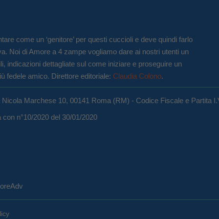
tare come un ‘genitore’ per questi cuccioli e deve quindi farlo
va. Noi di Amore a 4 zampe vogliamo dare ai nostri utenti un
li, indicazioni dettagliate sul come iniziare e proseguire un
iù fedele amico. Direttore editoriale:
Claudia Colono
.
a Nicola Marchese 10, 00141 Roma (RM) - Codice Fiscale e Partita I
ma con n°10/2020 del 30/01/2020
eCoreAdv
licy