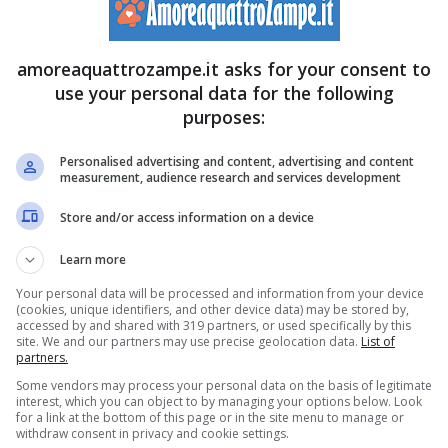
azionale e sono state avviate linee di sangue
amoreaquattrozampe.it asks for your consent to
use your personal data for the following
purposes:
esi adora le persone e richiede a sua volta molto affetto.
hevole e giocherellone. Abituato alla vita all’aperto,
Personalised advertising and content, advertising and content
measurement, audience research and services development
nque ad adattarsi senza troppi problemi agli ambienti
Store and/or access information on a device
osizione.
Learn more
CARATTERISTICHE
MORFOLOGICHE
:
Testa
: Di
Your personal data will be processed and information from your device
(cookies, unique identifiers, and other device data) may be stored by,
forma triangolare con un naso diritto, largo e lungo.
accessed by and shared with 319 partners, or used specifically by this
site. We and our partners may use precise geolocation data.
List of
La pelle del naso corrisponde al colore del mantello.
partners.
Some vendors may process your personal data on the basis of legitimate
Baffi lunghi esporgenti. Mento pronunciato. Guance
interest, which you can object to by managing your options below. Look
for a link at the bottom of this page or in the site menu to manage or
piene.
Occhi
: Grandi, a mandorla e ben distanti.
withdraw consent in privacy and cookie settings.