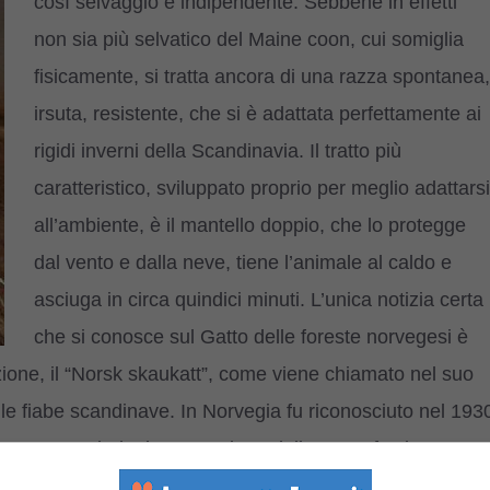
così selvaggio e indipendente. Sebbene in effetti
non sia più selvatico del Maine coon, cui somiglia
fisicamente, si tratta ancora di una razza spontanea,
irsuta, resistente, che si è adattata perfettamente ai
rigidi inverni della Scandinavia. Il tratto più
caratteristico, sviluppato proprio per meglio adattarsi
all’ambiente, è il mantello doppio, che lo protegge
dal vento e dalla neve, tiene l’animale al caldo e
asciuga in circa quindici minuti. L’unica notizia certa
che si conosce sul Gatto delle foreste norvegesi è
izione, il “Norsk skaukatt”, come viene chiamato nel suo
elle fiabe scandinave. In Norvegia fu riconosciuto nel 193
 certo periodo, l’esportazione della razza fu vietata,
o Paese d’origine. Recentemente anche il Gatto delle