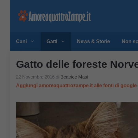
Vai
al
contenuto
Cani
Gatti
News & Storie
Non so
Gatto delle foreste Norv
22 Novembre 2016
di
Beatrice Masi
Aggiungi amoreaquattrozampe.it alle fonti di googl