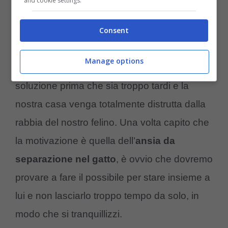
and cookie settings.
Il gatto distrugge casa:
Consent
come possiamo ‘fermarlo’
Manage options
E’ assolutamente necessario trovare una
soluzione prima che sia troppo tardi e la
nostra casa venga totalmente distrutta dalla
rabbia del nostro felino. Una volta capito che
la motivazione è quella dell’
ansia da
separazione nel gatto
, è ovvio che dovremo
provare a fare il possibile per stare insieme a
lui e non lasciarlo troppo tempo da solo, in
modo che si tranquillizzi.