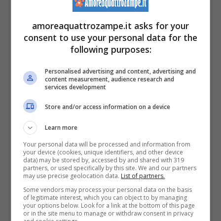
sente la mancanza del padrone
, che magari
amoreaquattrozampe.it asks for your
si è ‘dovuto’ allontanare per impegni o lavoro
consent to use your personal data for the
following purposes:
o altri motivi. Siamo soliti pensare che l’
ansia
da separazione del cane
sia quella più
Personalised advertising and content, advertising and
content measurement, audience research and
frequente, ma pare che anche i nostri mici la
services development
provino, nonostante la fama (ingiusta) di
Store and/or access information on a device
animali poco socievoli e indipendenti.
Learn more
Your personal data will be processed and information from
your device (cookies, unique identifiers, and other device
Vi aspettiamo sul nostro nuovo
data) may be stored by, accessed by and shared with 319
partners, or used specifically by this site. We and our partners
may use precise geolocation data.
List of partners.
canale
TELEGRAM
con tanti
Some vendors may process your personal data on the basis
consigli e novità
of legitimate interest, which you can object to by managing
your options below. Look for a link at the bottom of this page
or in the site menu to manage or withdraw consent in privacy