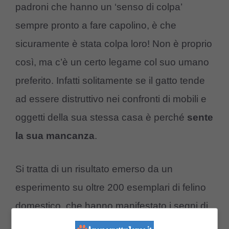
padroni che hanno un ‘senso di colpa’
sempre pronto a fare capolino, è che
sicuramente è stata colpa loro! Non è proprio
così, ma c’è un certo legame col suo umano
preferito. Infatti solitamente se il gatto tende
ad essere distruttivo nei confronti di mobili e
oggetti della sua stessa casa è perché
sente
la sua mancanza
.
Si tratta di un risultato emerso da un
esperimento su oltre 200 esemplari di felino
domestico, che hanno manifestato i segni di
una profonda ansia da separazione perché