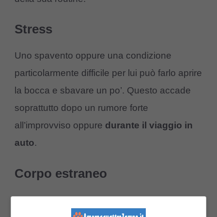
Stress
Uno spavento oppure una condizione
particolarmente difficile per lui può farlo aprire
la bocca e sbavare un po’. Questo accade
soprattutto dopo un rumore forte
all’improvviso oppure
durante il viaggio in
auto
.
Corpo estraneo
Potrebbero essere presenti dei ciuffi di erba