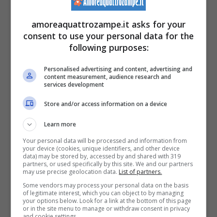
nella bocca o nel naso. Occorre sempre
controllare quando un gatto rientra da un giro
amoreaquattrozampe.it asks for your
consent to use your personal data for the
all’aperto perché questo tipo di pericoli è
following purposes:
molto frequente. Il gatto mangia l’erba e lo
Personalised advertising and content, advertising and
sappiamo, ma potrebbe non accorgersi di
content measurement, audience research and
services development
spighe che si incastrano nelle vie
respiratorie
e provocare danni.
Store and/or access information on a device
Learn more
Your personal data will be processed and information from
your device (cookies, unique identifiers, and other device
data) may be stored by, accessed by and shared with 319
partners, or used specifically by this site. We and our partners
may use precise geolocation data.
List of partners.
Some vendors may process your personal data on the basis
of legitimate interest, which you can object to by managing
your options below. Look for a link at the bottom of this page
or in the site menu to manage or withdraw consent in privacy
and cookie settings.