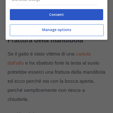
Consent
Gatto bianco e nero (Pexels-Amoreaquattrozampe.it)
Manage options
Frattura della mandibola
Se il gatto è stato vittima di una
caduta
dall’alto
e ha sbattuto forte la testa al suolo
potrebbe esserci una frattura della mandibola
ed ecco perché sta con la bocca aperta,
perché semplicemente non riesce a
chiuderla.