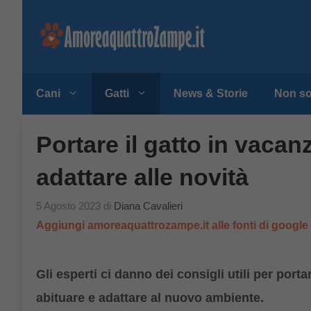
Vai
al
contenuto
Cani
Gatti
News & Storie
Non so
Portare il gatto in vacanz
adattare alle novità
5 Agosto 2023
di
Diana Cavalieri
Aggiungi amoreaquattrozampe.it alle fonti di googl
Gli esperti ci danno dei consigli utili per port
abituare e adattare al nuovo ambiente.