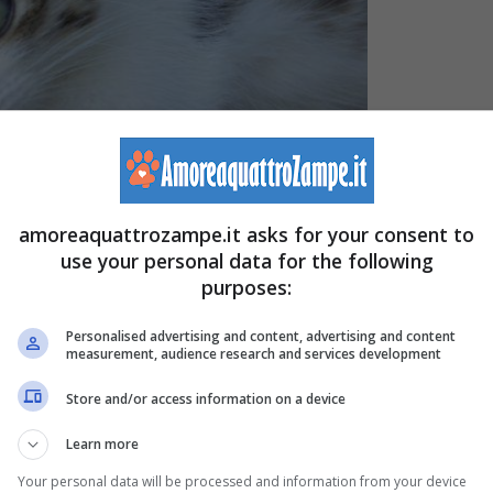
amoreaquattrozampe.it asks for your consent to
use your personal data for the following
purposes:
Personalised advertising and content, advertising and content
measurement, audience research and services development
blemi di salute e a come vive dobbiamo riflettere sul fatto
Store and/or access information on a device
e sia meglio per lui stare nel suo ambiente e incaricare
Learn more
ua. Inoltre, è importante
consultare un veterinario
sul
Your personal data will be processed and information from your device
 no.