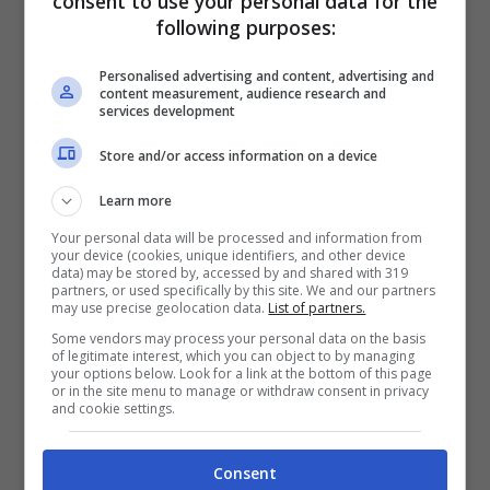
consent to use your personal data for the
aspetto limpido
, se è torbida
following purposes:
potrebbe esserci presenza di globuli
Personalised advertising and content, advertising and
bianchi (infezione).
content measurement, audience research and
services development
Peso specifico
: un parametro molto
Store and/or access information on a device
importante che permette di capire
Learn more
quanto i reni sono in grado di
Your personal data will be processed and information from
concentrare le urine. I gatti con i reni
your device (cookies, unique identifiers, and other device
data) may be stored by, accessed by and shared with 319
sani sono in grado di produrre urina
partners, or used specifically by this site. We and our partners
may use precise geolocation data.
List of partners.
concentrata
intorno 1030-1050,
al
Some vendors may process your personal data on the basis
of legitimate interest, which you can object to by managing
contrario se l’urina è troppo diluita
your options below. Look for a link at the bottom of this page
or in the site menu to manage or withdraw consent in privacy
indica una patologia renale o diabete.
and cookie settings.
I valori più importanti: come
Consent