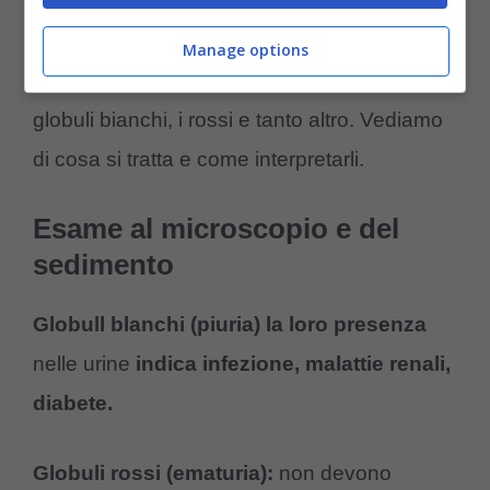
interpretarli
Manage options
Tra i valori più importanti
abbiamo il PH, i
globuli bianchi, i rossi e tanto altro. Vediamo
di cosa si tratta e come interpretarli.
Esame al microscopio e del
sedimento
Globull blanchi (piuria) la loro presenza
nelle urine
indica infezione, malattie renali,
diabete.
Globuli rossi (ematuria):
non devono