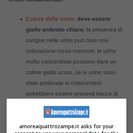
Colore delle urine:
deve essere
giallo ambrato chiaro
; la presenza di
sangue nelle urine può dare una
colorazione rosso-marrone, le urine
molto concentrate possono dare un
colore giallo scuro, se le urine sono
state prelevate in cistocentesi
potrebbero essere presenti tracce di
sangue nelle urine, la presenza di
sangue in questo caso è normale.
Aspetto: l’urina deve avere un
amoreaquattrozampe.it asks for your